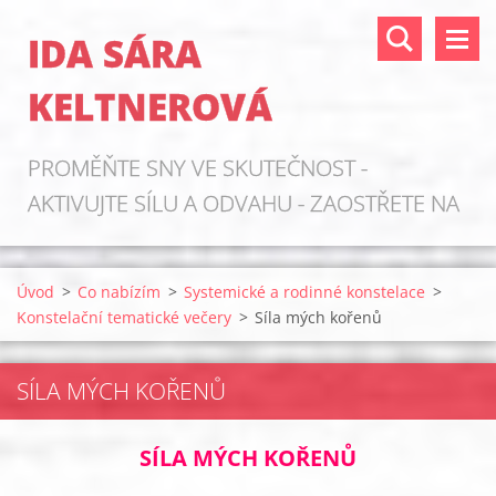
IDA SÁRA
KELTNEROVÁ
PROMĚŇTE SNY VE SKUTEČNOST -
AKTIVUJTE SÍLU A ODVAHU - ZAOSTŘETE NA
ZDROJE!
Úvod
>
Co nabízím
>
Systemické a rodinné konstelace
>
Konstelační tematické večery
>
Síla mých kořenů
SÍLA MÝCH KOŘENŮ
SÍLA MÝCH KOŘENŮ