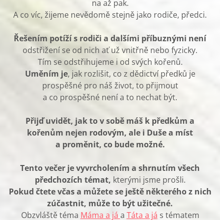
na až pak.
A co víc, žijeme nevědomě stejně jako rodiče, předci.
Řešením potíží s rodiči a dalšími příbuznými není
odstřižení se od nich ať už vnitřně nebo fyzicky.
Tím se odstřihujeme i od svých kořenů.
Uměním je
, jak rozlišit, co z dědictví předků je
prospěšné pro náš život, to přijmout
a co prospěšné není a to nechat být.
Přijď uvidět, jak to v sobě máš k předkům a
kořenům nejen rodovým, ale i Duše a míst
a proměnit, co bude možné.
Tento večer je vyvrcholením a shrnutím všech
předchozích témat,
kterými jsme prošli.
Pokud čtete včas a můžete se ještě některého z nich
zúčastnit, může to být užitečné.
Obzvláště téma
Máma a já
a
Táta a já
s tématem