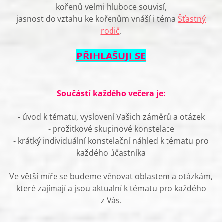
kořenů velmi hluboce souvisí,
jasnost do vztahu ke kořenům vnáší i téma
Šťastný
rodič
.
PŘIHLAŠUJI SE
Součástí každého večera je:
- úvod k tématu, vyslovení Vašich záměrů a otázek
- prožitkové skupinové konstelace
- krátký individuální konstelační náhled k tématu pro
každého účastníka
Ve větší míře se budeme věnovat oblastem a otázkám,
které zajímají a jsou aktuální k tématu pro každého
z Vás.