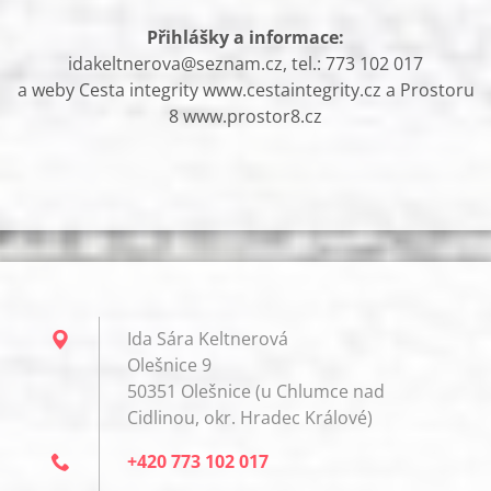
Přihlášky a informace:
idakeltnerova@seznam.cz, tel.: 773 102 017
a weby Cesta integrity www.cestaintegrity.cz a Prostoru
8 www.prostor8.cz
Ida Sára Keltnerová
Olešnice 9
50351 Olešnice (u Chlumce nad
Cidlinou, okr. Hradec Králové)
+420 773 102 017