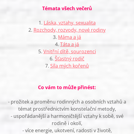
Témata všech večerů
1.
Láska, vztahy, sexualita
2.
Rozchody, rozvody, nové rodiny
3.
Máma a já
4.
Táta a já
5.
Vnitřní dítě, sourozenci
6.
Šťastný rodič
7.
Síla mých kořenů
Co vám to může přinést:
- prožitek a proměnu rodinných a osobních vztahů a
témat prostřednictvím konstelační metody,
- uspořádanější a harmoničtější vztahy k sobě, své
rodině i okolí,
- více energie, ukotvení, radosti v životě,