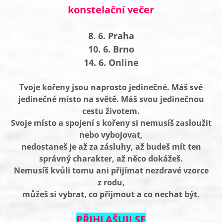
konstelační večer
8. 6. Praha
10. 6. Brno
14. 6. Online
Tvoje kořeny jsou naprosto jedinečné. Máš své
jedinečné místo na světě. Máš svou jedinečnou
cestu životem.
Svoje místo a spojení s kořeny si nemusíš zasloužit
nebo vybojovat,
nedostaneš je až za zásluhy, až budeš mít ten
správný charakter, až něco dokážeš.
Nemusíš kvůli tomu ani přijímat nezdravé vzorce
z rodu,
můžeš si vybrat, co přijmout a co nechat být.
PŘIHLAŠUJI SE