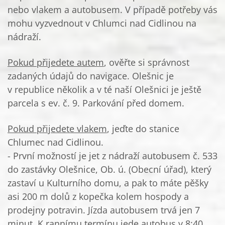
nebo vlakem a autobusem. V případě potřeby vás
mohu vyzvednout v Chlumci nad Cidlinou na
nádraží.
Pokud přijedete autem
, ověřte si správnost
zadaných údajů do navigace. Olešnic je
v republice několik a v té naší Olešnici je ještě
parcela s ev. č. 9. Parkování před domem.
Pokud přijedete vlakem
, jeďte do stanice
Chlumec nad Cidlinou.
- První možností je jet z nádraží autobusem č. 533
do zastávky Olešnice, Ob. ú. (Obecní úřad), který
zastaví u Kulturního domu, a pak to máte pěšky
asi 200 m dolů z kopečka kolem hospody a
prodejny potravin. Jízda autobusem trvá jen 7
minut. K rannímu termínu jede autobus v 8:40,