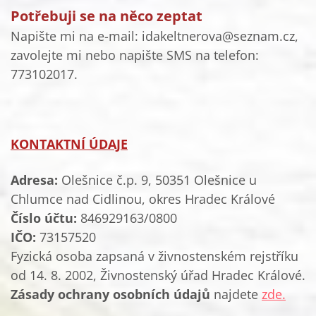
Potřebuji se na něco zeptat
Napište mi na e-mail: idakeltnerova@seznam.cz,
zavolejte mi
nebo napište SMS
na telefon:
773102017.
KONTAKTNÍ ÚDAJE
Adresa:
Olešnice č.p. 9, 50351 Olešnice u
Chlumce nad Cidlinou, okres Hradec Králové
Číslo účtu:
846929163/0800
IČO:
73157520
Fyzická osoba zapsaná v živnostenském rejstříku
od 14. 8. 2002, Živnostenský úřad Hradec Králové.
Zásady ochrany osobních údajů
najdete
zde.