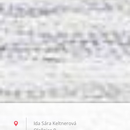
Ida Sára Keltnerová