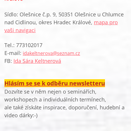
Sídlo: Olešnice č.p. 9, 50351 Olešnice u Chlumce
nad Cidlinou, okres Hradec Králové,
mapa pro
vaši navigaci
Tel.: 773102017
E-mail:
idakeltnerova@seznam.cz
FB:
Ida Sára Keltnerová
Hlásím se se k odběru newsletteru
Dozvíte se v něm nejen o seminářích,
workshopech a individuálních termínech,
ale také získáte inspirace, doporučení, hudební a
video dárky:-)