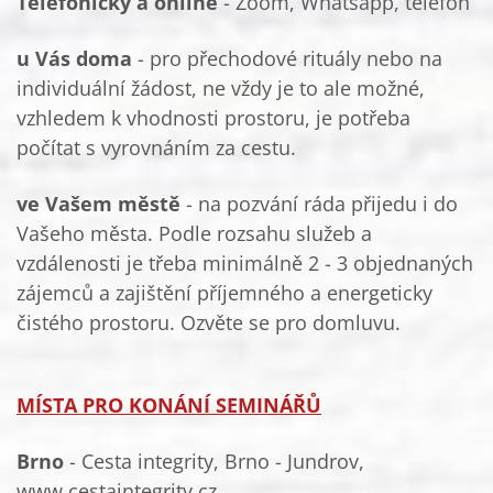
Telefonicky a online
- Zoom, Whatsapp, telefon
u Vás doma
- pro přechodové rituály nebo
na
individuální žádost
, ne vždy je to ale možné,
vzhledem k vhodnosti prostoru, je potřeba
počítat s vyrovnáním za cestu.
ve Vašem městě
- na pozvání ráda přijedu i do
Vašeho města. Podle rozsahu služeb a
vzdálenosti je třeba minimálně 2 - 3 objednaných
zájemců a zajištění příjemného a energeticky
čistého prostoru. Ozvěte se pro domluvu.
MÍSTA PRO KONÁNÍ SEMINÁŘŮ
Brno
- Cesta integrity, Brno - Jundrov,
www.cestaintegrity.cz