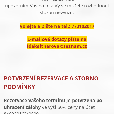
upozorním Vás na to a Vy se můžete rozhodnout
službu nevyužít.
Volejte a pište na tel.: 773102017
E-mailové dotazy pište na
idakeltnerova@seznam.cz
POTVRZENÍ REZERVACE A STORNO
PODMÍNKY
Rezervace vašeho termínu je potvrzena po
uhrazení zálohy
ve výši 50% ceny na účet