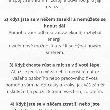
a spojit se vnitřními zdroji a odvahou pro její
realizaci.
2) Když jste se v něčem zasekli a nemůžete se
hnout dál.
Pomohu vám odblokovat zaseknutí, rozhýbat
energii,
uvidět nové možnosti a začít se hýbat novým
směrem.
3) Když chcete růst a mít se v životě lépe.
Ať už se jedná o větší nebo menší témata z
vašeho osobního nebo pracovního života
pomohu vám nalézt cesty a kroky, jak váš záměr
uskutečnit a použiji k tomu všechno, co umím.
4) Když jste se v něčem ztratili nebo jste