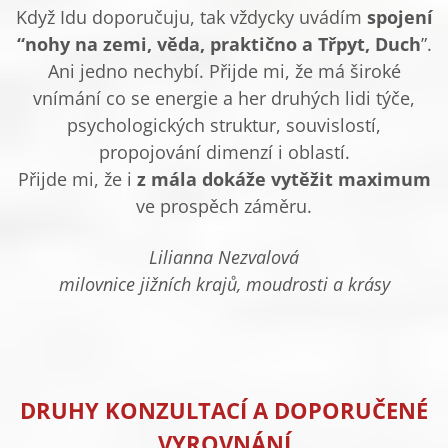
Když Idu doporučuju, tak vždycky uvádím
spojení
“nohy na zemi, věda, praktično a Třpyt, Duch
”.
Ani jedno nechybí. Přijde mi, že má široké
vnímání co se energie a her druhých lidi týče,
psychologických struktur, souvislostí,
propojování dimenzí i oblastí.
Přijde mi, že i
z mála dokáže vytěžit maximum
ve prospěch záměru.
Lilianna Nezvalová
milovnice jižních krajů, moudrosti a krásy
DRUHY KONZULTACÍ A DOPORUČENÉ
VYROVNÁNÍ