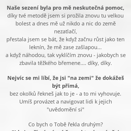
Naše sezení byla pro mě neskutečná pomoc,
díky tvé metodě jsem si prožila znovu tu velkou
bolest a dnes mě už nikdo a nic do země
nezatlačí,
přestala jsem se bát, že když začnu růst jako ten
leknín, že mě zase zašlapou...
a když náhodou, tak vyklíčím znovu - jakobych se
zbavila těžkého břemene.... díky, díky.
Nejvíc se mi líbí, že jsi "na zemi" že dokážeš
být přímá,
bez okolků řekneš jak to je - a to mi vyhovuje.
Umíš provázet a navigovat lidi k jejich
"uvědomění si"
Co bych o Tobě řekla druhým?