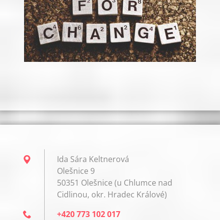
Ida Sára Keltnerová
Olešnice 9
50351 Olešnice (u Chlumce nad
Cidlinou, okr. Hradec Králové)
+420 773 102 017