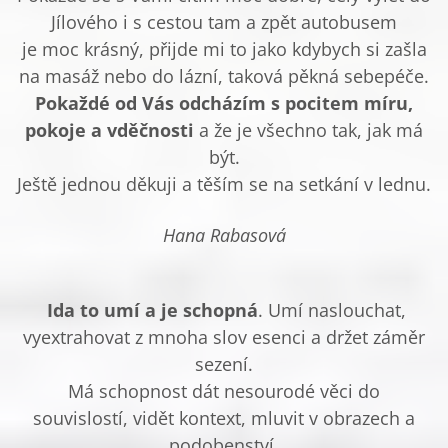
Jílového i s cestou tam a zpět autobusem
je moc krásný, přijde mi to jako kdybych si zašla
na masáž nebo do lázní, taková pěkná sebepéče.
Pokaždé od Vás odcházím s pocitem míru,
pokoje a vděčnosti
a že je všechno tak, jak má
být.
Ještě jednou děkuji a těším se na setkání v lednu.
Hana Rabasová
Ida to umí a je schopná
. Umí naslouchat,
vyextrahovat z mnoha slov esenci a držet záměr
sezení.
Má schopnost dát nesourodé věci do
souvislostí, vidět kontext, mluvit v obrazech a
podobenství,