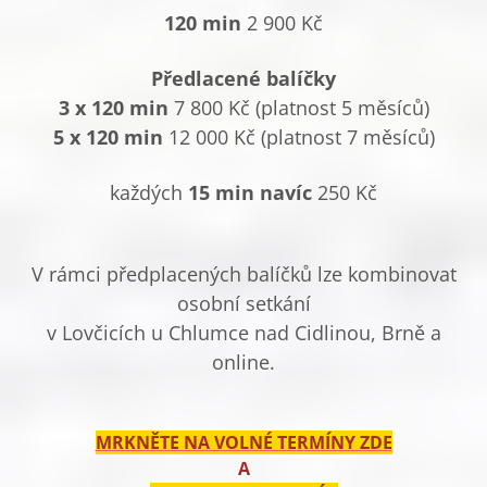
120 min
2 900 Kč
Předlacené balíčky
3 x 120 min
7 800 Kč (platnost 5 měsíců)
5 x
120 min
12 000 Kč (platnost 7 měsíců)
každých
15 min navíc
250 Kč
V rámci předplacených balíčků lze kombinovat
osobní setkání
v Lovčicích u Chlumce nad Cidlinou, Brně a
online.
MRKNĚTE NA VOLNÉ TERMÍNY ZDE
A