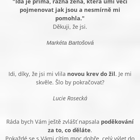
"Ida je přímá, rázná žena, která umí věci
pojmenovat jak jsou a nesmírně mi
pomohla."
Děkuji, že jsi.
Markéta Bartošová
Idi, díky, že jsi mi vlila
novou krev do žil
. Je mi
skvěle. Šlo by pokračovat?
Lucie Rosecká
Ráda bych Vám ještě zvlášť napsala
poděkování
za to, co děláte
.
Pokaždé se s Vámi cítím moc dobře, celý výlet do