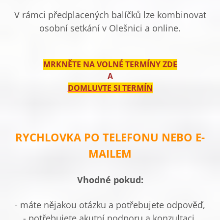
V rámci předplacených balíčků lze kombinovat
osobní setkání v Olešnici a online.
MRKNĚTE NA VOLNÉ TERMÍNY ZDE
A
DOMLUVTE SI TERMÍN
RYCHLOVKA PO TELEFONU NEBO E-
MAILEM
Vhodné pokud:
- máte nějakou otázku a potřebujete odpověď,
- potřebujete akutní podporu a konzultaci,