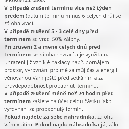
846929163/0800.
V případě zrušení termínu více než týden
předem
(datum termínu minus 6 celých dnů) se
záloha vrací.
V případě zrušení 5 - 3 celé dny před
termínem
se vrací 50% zálohy.
Při zrušení 2 a méně celých dnů před
termínem
se záloha nevrací a je využita na
uhrazení již vzniklé náklady např. pornájem
prostor, vyrovnání pro mě za můj čas a energii
věnovanou Vám ještě před setkáním a za
pravděpodobnost propadnutí termínu.
V případě zrušení méně než 24 hodin před
termínem
zašlete na účet celou částku jako
vyrovnání za propadnutý termín.
Pokud najdete za sebe náhradníka,
zálohu
Vám vrátím.
Pokud najdu náhradníka já
, zálohu