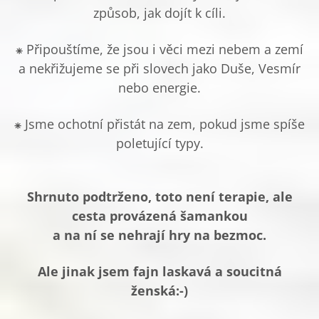
způsob, jak dojít k cíli.
⁕ Připouštíme, že jsou i věci mezi nebem a zemí
a nekřižujeme se při slovech jako Duše, Vesmír
nebo energie.
⁕ Jsme ochotní přistát na zem, pokud jsme spíše
poletující typy.
Shrnuto podtrženo, toto není terapie, ale
cesta provázená šamankou
a na ní se nehrají hry na bezmoc.
Ale jinak jsem fajn laskavá a soucitná
ženská:-)