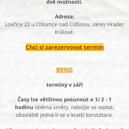
dvě možnosti.
Adresa:
Lovčice 22 u Chlumce nad Cidlinou, okres Hradec
Králové
Chci si zarezervovat termín
BRNO
termíny v září
Časy lze většinou posunout o 1/ 2 - 1
hodinu
oběma směry, nebojte se zeptat,
obzvláště jedná-li se o kratší konzultace.