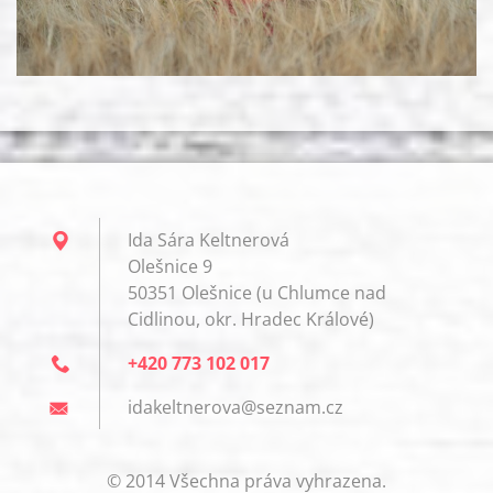
Ida Sára Keltnerová
Olešnice 9
50351 Olešnice (u Chlumce nad
Cidlinou, okr. Hradec Králové)
+420 773 102 017
idakeltn
erova@se
znam.cz
© 2014 Všechna práva vyhrazena.