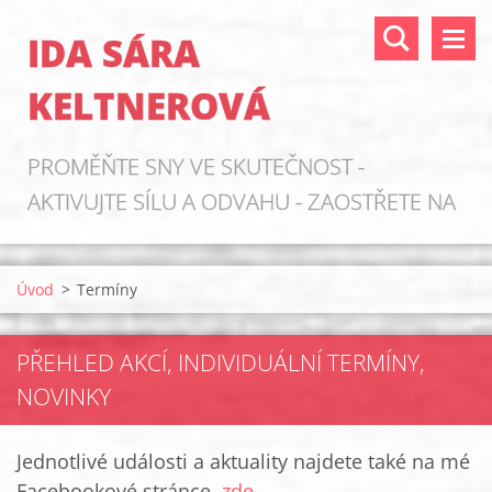
IDA SÁRA
KELTNEROVÁ
PROMĚŇTE SNY VE SKUTEČNOST -
AKTIVUJTE SÍLU A ODVAHU - ZAOSTŘETE NA
ZDROJE!
Úvod
>
Termíny
PŘEHLED AKCÍ, INDIVIDUÁLNÍ TERMÍNY,
NOVINKY
Jednotlivé události a aktuality najdete také na mé
Facebookové stránce
zde