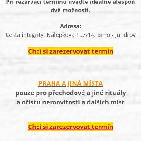
Při rezervaci termínu uveďte ideálně alespoň
dvě možnosti.
Adresa:
Cesta integrity, Nálepkova 197/14, Brno - Jundrov
Chci si zarezervovat termín
PRAHA A JINÁ MÍSTA
pouze pro přechodové a jiné rituály
a očistu nemovitostí a dalších míst
Chci si zarezervovat termín