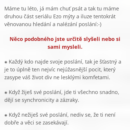
Máme tu léto, já mám chuť psát a tak tu máme
druhou část seriálu Ezo mýty a iluze tentokrát
věnovanou hledání a nalézání poslání:-)
Něco podobného jste určitě slyšeli nebo si
sami mysleli.
⁕ Každý kdo najde svoje poslání, tak je šťastný a
je to úplně ten nejvíc nejúžasnější pocit, který
zasype váš život div ne lesklými komfetami.
⁕ Když žiješ své poslání, jde ti všechno snadno,
dějí se synchronicity a zázraky.
⁕ Když nežiješ své poslání, nediv se, že ti není
dobře a věci se zasekávají.