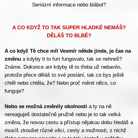
Seriózní informace nebo blábol?
A CO KDYŽ TO TAK SUPER HLADKÉ NEMÁŠ?
DĚLÁŠ TO BLBĚ?
A co když Tě chce mít Vesmír někde jinde, je čas na
změnu
a kdyby ti to furt fungovalo, tak se nehneš?
Známe. Dokonce ani kdyby tě to třeba už nebavilo,
protože přece děláš to své poslání, tak co bys ještě
chtěl nebo chtěla, že? Nebo proč měnit něco, co
funguje?
Nebo se možná změnily okolnosti
a ty na ně
nereaguješ dostatečně pružně nebo je to tak velká
změna, že novou cestu a přístup nějakou dobu hledáš a
musíš zkoušet různé věci, cesty a možnosti, z nichž