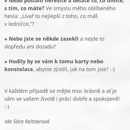
⁕
Nebo poslání neřešíte a děláte to, co umíte,
s tím, co máte?
Ve smyslu mého oblíbeného
hesla: „Uvař to nejlepší z toho, co máš
v ledničce.“?
⁕
Nebo jste se někde zasekli
a nejde to
dopředu ani dozadu?
⁕
Hodily by se vám k tomu karty nebo
konstelace
, abyste zjistili, jak na tom jste? :-)
V každém případě se mějte moc krásně a ať je
vám ve vašem životě i práci dobře a spokojeně!
:-)
Ida Sára Keltnerová