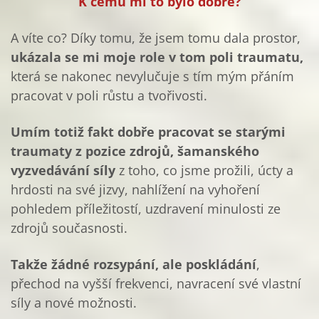
K čemu mi to bylo dobré?
A víte co? Díky tomu, že jsem tomu dala prostor,
ukázala se mi moje role v tom poli traumatu,
která se nakonec nevylučuje s tím mým přáním
pracovat v poli růstu a tvořivosti.
Umím totiž fakt dobře pracovat se starými
traumaty z pozice zdrojů, šamanského
vyzvedávání síly
z toho, co jsme prožili, úcty a
hrdosti na své jizvy, nahlížení na vyhoření
pohledem příležitostí, uzdravení minulosti ze
zdrojů současnosti.
Takže žádné rozsypání, ale poskládání
,
přechod na vyšší frekvenci, navracení své vlastní
síly a nové možnosti.