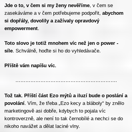
Jde o to, v čem si my ženy nevěříme
, v čem se
zasekáváme a v čem potřebujeme podpořit,
abychom
si dopřály, dovolily a zažívaly opravdový
empowerment
.
Toto slovo je totiž mnohem víc než jen o power -
síle
. Schválně, hoďte si ho do vyhledávače.
Příště vám napíšu víc.
…………………………………………………….
Tož tak. Příští část Ezo mýtů a iluzí bude o poslání a
povolání
. Vím, že třeba „Ezo kecy a bláboly“ by znělo
marketingově asi dobře, kdybych to pojala víc
kontroverzně, ale není to tak černobílé a nechci se do
nikoho navážet a dělat laciné vlny.