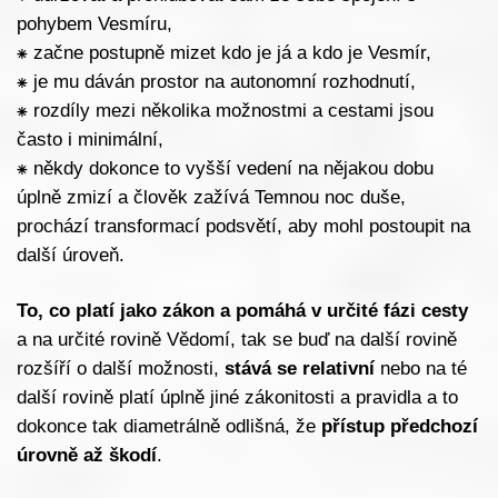
pohybem Vesmíru,
⁕
začne postupně mizet kdo je já a kdo je Vesmír,
⁕
je mu dáván prostor na autonomní rozhodnutí,
⁕
rozdíly mezi několika možnostmi a cestami jsou
často i minimální,
⁕
někdy dokonce to vyšší vedení na nějakou dobu
úplně zmizí a člověk zažívá Temnou noc duše,
prochází transformací podsvětí, aby mohl postoupit na
další úroveň.
To, co platí jako zákon a pomáhá v určité fázi cesty
a na určité rovině Vědomí, tak se buď na další rovině
rozšíří o další možnosti,
stává se relativní
nebo na té
další rovině platí úplně jiné zákonitosti a pravidla a to
dokonce tak diametrálně odlišná, že
přístup předchozí
úrovně až škodí
.