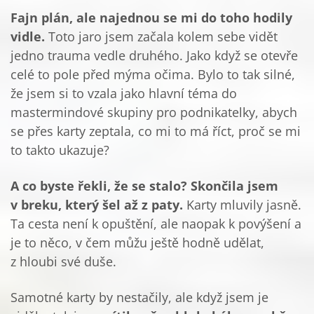
Fajn plán, ale najednou se mi do toho hodily
vidle.
Toto jaro jsem začala kolem sebe vidět
jedno trauma vedle druhého. Jako když se otevře
celé to pole před mýma očima. Bylo to tak silné,
že jsem si to vzala jako hlavní téma do
mastermindové skupiny pro podnikatelky, abych
se přes karty zeptala, co mi to má říct, proč se mi
to takto ukazuje?
A co byste řekli, že se stalo? Skončila jsem
v breku, který šel až z paty.
Karty mluvily jasně.
Ta cesta není k opuštění, ale naopak k povýšení a
je to něco, v čem můžu ještě hodně udělat,
z hloubi své duše.
Samotné karty by nestačily, ale když jsem je