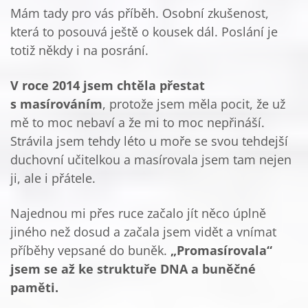
Mám tady pro vás příběh. Osobní zkušenost,
která to posouvá ještě o kousek dál. Poslání je
totiž někdy i na posrání.
V roce 2014 jsem chtěla přestat
s masírováním
, protože jsem měla pocit, že už
mě to moc nebaví a že mi to moc nepřináší.
Strávila jsem tehdy léto u moře se svou tehdejší
duchovní učitelkou a masírovala jsem tam nejen
ji, ale i přátele.
Najednou mi přes ruce začalo jít něco úplně
jiného než dosud a začala jsem vidět a vnímat
příběhy vepsané do buněk.
„Promasírovala“
jsem se až ke struktuře DNA a buněčné
paměti.