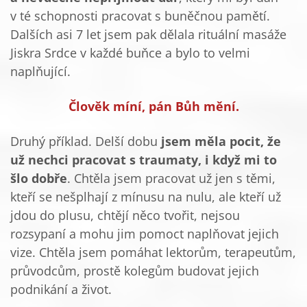
v té schopnosti pracovat s buněčnou pamětí.
Dalších asi 7 let jsem pak dělala rituální masáže
Jiskra Srdce v každé buňce a bylo to velmi
naplňující.
Člověk míní, pán Bůh mění.
Druhý příklad. Delší dobu
jsem měla pocit, že
už nechci pracovat s traumaty, i když mi to
šlo dobře
. Chtěla jsem pracovat už jen s těmi,
kteří se nešplhají z mínusu na nulu, ale kteří už
jdou do plusu, chtějí něco tvořit, nejsou
rozsypaní a mohu jim pomoct naplňovat jejich
vize. Chtěla jsem pomáhat lektorům, terapeutům,
průvodcům, prostě kolegům budovat jejich
podnikání a život.