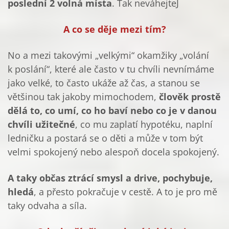
poslední 2 volná místa
. Tak neváhejteJ
A co se děje mezi tím?
No a mezi takovými „velkými“ okamžiky „volání
k poslání“, které ale často v tu chvíli nevnímáme
jako velké, to často ukáže až čas, a stanou se
většinou tak jakoby mimochodem,
člověk prostě
dělá to, co umí, co ho baví nebo co je v danou
chvíli užitečné
, co mu zaplatí hypotéku, naplní
ledničku a postará se o děti a může v tom být
velmi spokojený nebo alespoň docela spokojený.
A taky občas ztrácí smysl a drive, pochybuje,
hledá
, a přesto pokračuje v cestě. A to je pro mě
taky odvaha a síla.