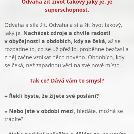
Odvaha žít život takový jaký je, je
superschopnost.
Odvaha a síla žít. Odvaha a síla žít život takový,
jaký je.
Nacházet zdroje a chvíle radosti
v obyčejnosti a obdobích, kdy se čeká
, až se
rozpadne to, co se už přežilo, proběhne bezčasí a
z něj začne vznikat něco nového. Obdobích, kdy
se čeká, než zapadnou věci na své nové místo.
Tak co? Dává vám to smysl?
⁕
Řekli byste, že žijete své poslání?
⁕
Nebo jste v období mezi
, hledáte, možná se i
trápíte?