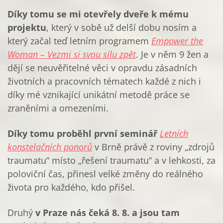
Díky tomu se mi otevřely dveře k mému
projektu
, který v sobě už delší dobu nosím a
který začal teď letním programem
Empower the
Woman – Vezmi si svou sílu zpět
. Je v něm 9 žen a
dějí se neuvěřitelné věci v opravdu zásadních
životních a pracovních tématech každé z nich i
díky mé vznikající unikátní metodě práce se
zraněními a omezeními.
Díky tomu proběhl první seminář
Letních
konstelačních ponorů
v Brně právě z roviny „zdrojů
traumatu“ místo „řešení traumatu“ a v lehkosti, za
poloviční čas, přinesl velké změny do reálného
života pro každého, kdo přišel.
Druhý
v Praze nás čeká 8. 8. a jsou tam