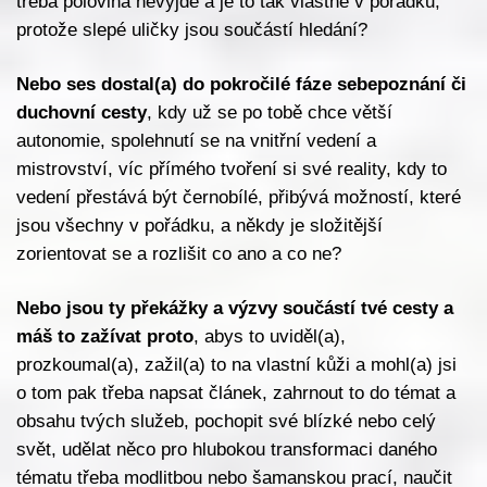
třeba polovina nevyjde a je to tak vlastně v pořádku,
protože slepé uličky jsou součástí hledání?
Nebo ses dostal(a) do pokročilé fáze sebepoznání či
duchovní cesty
, kdy už se po tobě chce větší
autonomie, spolehnutí se na vnitřní vedení a
mistrovství, víc přímého tvoření si své reality, kdy to
vedení přestává být černobílé, přibývá možností, které
jsou všechny v pořádku, a někdy je složitější
zorientovat se a rozlišit co ano a co ne?
Nebo jsou ty překážky a výzvy součástí tvé cesty a
máš to zažívat proto
, abys to uviděl(a),
prozkoumal(a), zažil(a) to na vlastní kůži a mohl(a) jsi
o tom pak třeba napsat článek, zahrnout to do témat a
obsahu tvých služeb, pochopit své blízké nebo celý
svět, udělat něco pro hlubokou transformaci daného
tématu třeba modlitbou nebo šamanskou prací, naučit