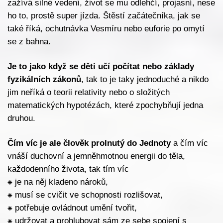
zažívá silné vedení, život se mu odlehčí, projasní, nese
ho to, prostě super jízda. Štěstí začátečníka, jak se
také říká, ochutnávka Vesmíru nebo euforie po omytí
se z bahna.
Je to jako když se děti učí počítat nebo základy
fyzikálních zákonů
, tak to je taky jednoduché a nikdo
jim neříká o teorii relativity nebo o složitých
matematických hypotézách, které zpochybňují jedna
druhou.
Čím víc je ale člověk prolnutý do Jednoty
a čím víc
vnáší duchovní a jemněhmotnou energii do těla,
každodenního života, tak tím víc
⁕
je na něj kladeno nároků,
⁕
musí se cvičit ve schopnosti rozlišovat,
⁕
potřebuje ovládnout umění tvořit,
⁕
udržovat a prohlubovat sám ze sebe spojení s