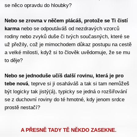
se něco opravdu do hloubky?
Nebo se zrovna v něčem plácáš, protože se Ti čistí
karma
nebo se odpoutáváš od nezdravých vzorců
rodiny nebo zvyků duše či tvých současných, které se
už přežily, což je mimochodem důkaz postupu na cestě
a velké milosti, když si to člověk uvědomuje, že se mu
to děje?
Nebo se jednoduše učíš další rovinu, která je pro
tebe nová
, teprve si ji osaháváš a tak si tam nemůžeš
být logicky tak jistý(á), typicky se jedná o rozšiřování
se z duchovní roviny do té hmotné, kdy jenom srdce
prostě nestačí?
A PŘESNĚ TADY TĚ NĚKDO ZASEKNE.