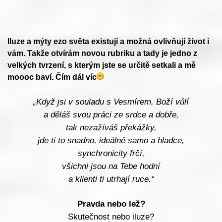
Iluze a mýty ezo světa existují a možná ovlivňují život i
vám. Takže otvírám novou rubriku a tady je jedno z
velkých tvrzení, s kterým jste se určitě setkali a mě
moooc baví. Čím dál víc
„Když jsi v souladu s Vesmírem, Boží vůlí
a děláš svou práci ze srdce a dobře
,
tak nezažíváš překážky,
jde ti to snadno, ideálně samo a hladce,
synchronicity frčí,
všichni jsou na Tebe hodní
a klienti ti utrhají ruce
.“
Pravda nebo lež?
Skutečnost nebo iluze?