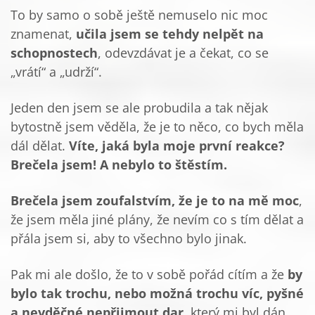
To by samo o sobě ještě nemuselo nic moc
znamenat,
učila jsem se tehdy nelpět na
schopnostech
, odevzdávat je a čekat, co se
„vrátí“ a „udrží“.
Jeden den jsem se ale probudila a tak nějak
bytostně jsem věděla, že je to něco, co bych měla
dál dělat.
Víte, jaká byla moje první reakce?
Brečela jsem! A nebylo to štěstím.
Brečela jsem zoufalstvím, že je to na mě moc
,
že jsem měla jiné plány, že nevím co s tím dělat a
přála jsem si, aby to všechno bylo jinak.
Pak mi ale došlo, že to v sobě pořád cítím a že
by
bylo tak trochu, nebo možná trochu víc, pyšné
a nevděčné nepřijmout dar
, který mi byl dán