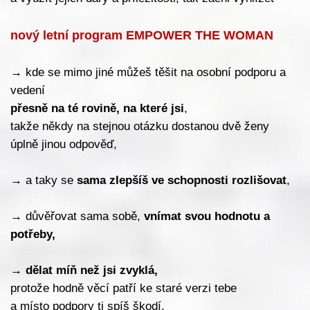
nový letní program
EMPOWER THE WOMAN
→
kde se mimo jiné můžeš těšit na osobní podporu a
vedení
přesně na té rovině, na které jsi
,
takže někdy na stejnou otázku dostanou dvě ženy
úplně jinou odpověď,
→
a taky se
sama zlepšíš ve schopnosti rozlišovat
,
→
důvěřovat sama sobě,
vnímat svou hodnotu a
potřeby,
→
dělat míň než jsi zvyklá,
protože hodně věcí patří ke staré verzi tebe
a místo podpory ti spíš škodí,