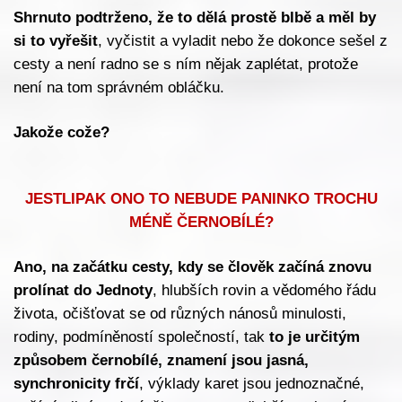
Shrnuto podtrženo, že to dělá prostě blbě a měl by
si to vyřešit
, vyčistit a vyladit nebo že dokonce sešel z
cesty a není radno se s ním nějak zaplétat, protože
není na tom správném obláčku.
Jakože cože?
JESTLIPAK ONO TO NEBUDE PANINKO TROCHU
MÉNĚ ČERNOBÍLÉ?
Ano, na začátku cesty, kdy se člověk začíná znovu
prolínat do Jednoty
, hlubších rovin a vědomého řádu
života, očišťovat se od různých nánosů minulosti,
rodiny, podmíněností společností, tak
to je určitým
způsobem černobílé, znamení jsou jasná,
synchronicity frčí
, výklady karet jsou jednoznačné,