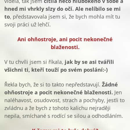
viděla, tak jsem
cítila něco hlubokého v sobě a
hned mi vhrkly slzy do očí. Ale nelíbilo se mi
to
, představovala jsem si, že bych mohla mít tu
svoji práci už lehčí.
Ani ohňostroje, ani pocit nekonečné
blaženosti.
V tu chvíli jsem si říkala,
jak by se asi tvářili
všichni ti, kteří touží po svém poslání:-)
Řekla bych, že si to takto nepředstavují.
Žádné
ohňostroje a pocit nekonečné blaženosti.
Jen
naléhavost, osudovost, strach a pochyby, jestli to
zvládnu a že bych z tohoto kalichu nejraději
nepila, smíchané s rodící se silou a odhodláním.