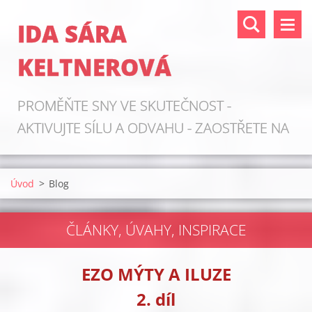
IDA SÁRA
KELTNEROVÁ
PROMĚŇTE SNY VE SKUTEČNOST -
AKTIVUJTE SÍLU A ODVAHU - ZAOSTŘETE NA
ZDROJE!
Úvod
>
Blog
ČLÁNKY, ÚVAHY, INSPIRACE
EZO MÝTY A ILUZE
2. díl