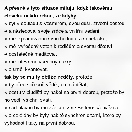
A přesně v tyto situace miluju, když takovému
člověku někdo řekne, že kdyby
⁕
byl v souladu s Vesmírem, svou duší, životní cestou
⁕
a následoval svoje srdce a vnitřní vedení,
⁕
měl zpracovanou svou hodnotu a sebelásku,
⁕
měl vyřešený vztah k rodičům a svému dětství,
⁕
dostatečně meditoval,
⁕
měl otevřené všechny čakry
⁕
a uměl kvantovat,
tak by se mu ty obtíže neděly
, protože
⁕
by přece přesně věděl, co má dělat,
⁕
cestu v bludišti by našel na první dobrou, protože by
ho vedli všichni svatí,
⁕
nad hlavou by mu zářila div ne Betlémská hvězda
⁕
a celé dny by byly nabité synchronicitami, které by
vyhodnotil taky na první dobrou.