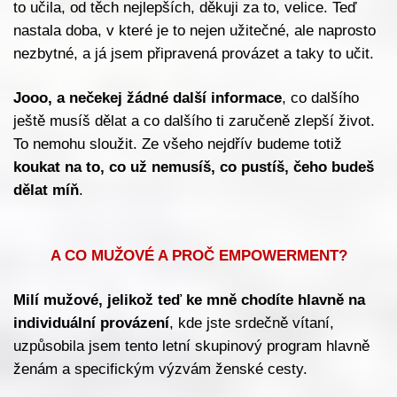
to učila, od těch nejlepších, děkuji za to, velice. Teď
nastala doba, v které je to nejen užitečné, ale naprosto
nezbytné, a já jsem připravená provázet a taky to učit.
Jooo, a nečekej žádné další informace
, co dalšího
ještě musíš dělat a co dalšího ti zaručeně zlepší život.
To nemohu sloužit. Ze všeho nejdřív budeme totiž
koukat na to, co už nemusíš, co pustíš, čeho budeš
dělat míň
.
A CO MUŽOVÉ A PROČ EMPOWERMENT?
Milí mužové, jelikož teď ke mně chodíte hlavně na
individuální provázení
, kde jste srdečně vítaní,
uzpůsobila jsem tento letní skupinový program hlavně
ženám a specifickým výzvám ženské cesty.