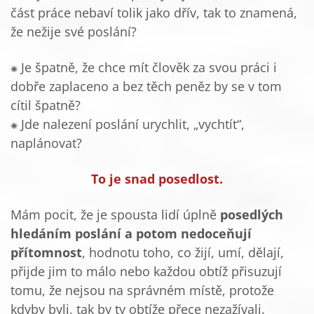
část práce nebaví tolik jako dřív, tak to znamená,
že nežije své poslání?
⁕ Je špatně, že chce mít člověk za svou práci i
dobře zaplaceno a bez těch peněz by se v tom
cítil špatně?
⁕ Jde nalezení poslání urychlit, „vychtít“,
naplánovat?
To je snad posedlost.
Mám pocit, že je spousta lidí úplně
posedlých
hledáním poslání a potom nedoceňují
přítomnost
, hodnotu toho, co žijí, umí, dělají,
přijde jim to málo nebo každou obtíž přisuzují
tomu, že nejsou na správném místě, protože
kdyby byli, tak by ty obtíže přece nezažívali.