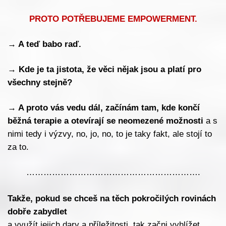
PROTO POTŘEBUJEME EMPOWERMENT.
→
A teď babo raď.
→
Kde je ta jistota, že věci nějak jsou a platí pro
všechny stejně?
→
A proto vás vedu dál, začínám tam, kde končí
běžná terapie a otevírají se neomezené možnosti
a s
nimi tedy i výzvy, no, jo, no, to je taky fakt, ale stojí to
za to.
…………………………………………………….
Takže, pokud se chceš na těch pokročilých rovinách
dobře zabydlet
a využít jejich dary a příležitosti, tak začni vyhlížet