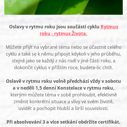
Oslavy v rytmu roku jsou součástí cyklu
Rytmus
roku - rytmus Života.
Můžete přijít na vybrané téma nebo se účastnit celého
cyklu a také se k němu připojit kdykoli v jeho průběhu,
stejně jako se každý z nás rodí v jiné části roku, a
dokončit cyklus v příštím roce, budete-lic chtít.
Oslavě v rytmu roku volně předchází vždy v sobotu
a v neděli 1,5 denní Konstelace v rytmu roku,
kterými můžete téma v sobě prohloubit, efektivně
změnit konkrétní situace a vlivy ve svém životě,
uvidět a pochopit hlubší a širší souvislosti.
Při absolvování 3 a více setkání obdržíte certifikát.