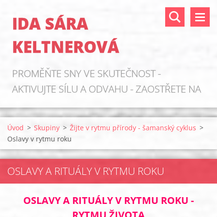
IDA SÁRA
KELTNEROVÁ
PROMĚŇTE SNY VE SKUTEČNOST -
AKTIVUJTE SÍLU A ODVAHU - ZAOSTŘETE NA
ZDROJE!
Úvod
>
Skupiny
>
Žijte v rytmu přírody - šamanský cyklus
>
Oslavy v rytmu roku
OSLAVY A RITUÁLY V RYTMU ROKU
OSLAVY A RITUÁLY V RYTMU ROKU -
RYTMU ŽIVOTA