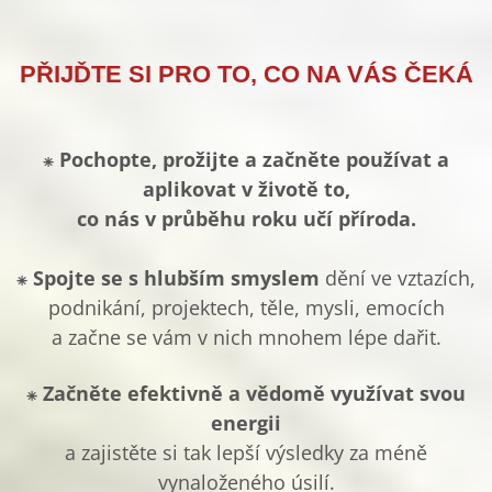
PŘIJĎTE SI PRO TO, CO NA VÁS ČEKÁ
⁕
Pochopte, prožijte a začněte používat a
aplikovat v životě to,
co nás v průběhu roku učí příroda.
⁕
Spojte se s hlubším smyslem
dění ve vztazích,
podnikání, projektech, těle, mysli, emocích
a začne se vám v nich mnohem lépe dařit.
⁕
Začněte efektivně a vědomě využívat svou
energii
a zajistěte si tak lepší výsledky za méně
vynaloženého úsilí.