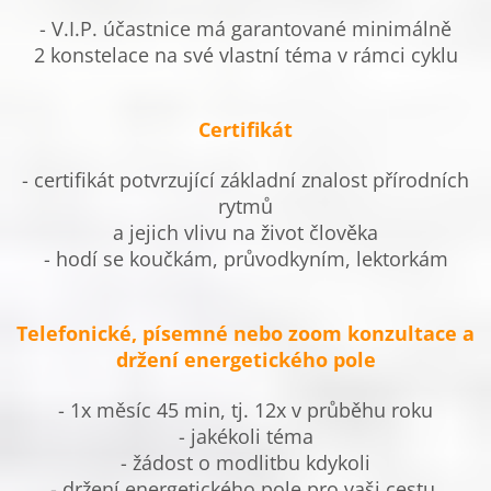
- V.I.P. účastnice má garantované minimálně
2 konstelace na své vlastní téma v rámci cyklu
Certifikát
- certifikát potvrzující základní znalost přírodních
rytmů
a jejich vlivu na život člověka
- hodí se koučkám, průvodkyním, lektorkám
Telefonické, písemné nebo zoom konzultace a
držení energetického pole
- 1x měsíc 45 min, tj. 12x v průběhu roku
- jakékoli téma
- žádost o modlitbu kdykoli
- držení energetického pole pro vaši cestu,