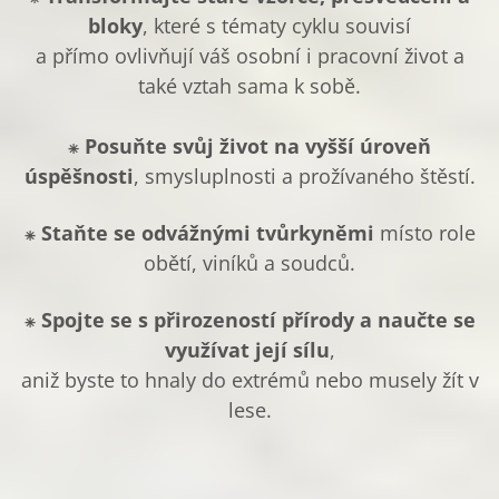
bloky
, které s tématy cyklu souvisí
a přímo ovlivňují váš osobní i pracovní život a
také vztah sama k sobě.
⁕
Posuňte svůj život na vyšší úroveň
úspěšnosti
, smysluplnosti a prožívaného štěstí.
⁕
Staňte se odvážnými tvůrkyněmi
místo role
obětí, viníků a soudců.
⁕
Spojte se s přirozeností přírody a naučte se
využívat její sílu
,
aniž byste to hnaly do extrémů nebo musely žít v
lese.