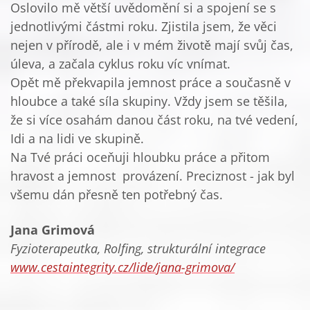
Oslovilo mě větší uvědomění si a spojení se s
jednotlivými částmi roku. Zjistila jsem, že věci
nejen v přírodě, ale i v mém životě mají svůj čas,
úleva, a začala cyklus roku víc vnímat.
Opět mě překvapila jemnost práce a současně v
hloubce a také síla skupiny. Vždy jsem se těšila,
že si více osahám danou část roku, na tvé vedení,
Idi a na lidi ve skupině.
Na Tvé práci oceňuji hloubku práce a přitom
hravost a jemnost provázení. Preciznost - jak byl
všemu dán přesně ten potřebný čas.
Jana Grimová
Fyzioterapeutka, Rolfing, strukturální integrace
www.cestaintegrity.cz/lide/jana-grimova/