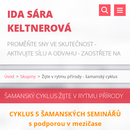
IDA SÁRA
KELTNEROVÁ
PROMĚŇTE SNY VE SKUTEČNOST -
AKTIVUJTE SÍLU A ODVAHU - ZAOSTŘETE NA
ZDROJE!
Úvod
>
Skupiny
>
Žijte v rytmu přírody - šamanský cyklus
ŠAMANSKÝ CYKLUS ŽIJTE V RYTMU PŘÍRODY
CYKLUS 5 ŠAMANSKÝCH SEMINÁŘŮ
s podporou v mezičase