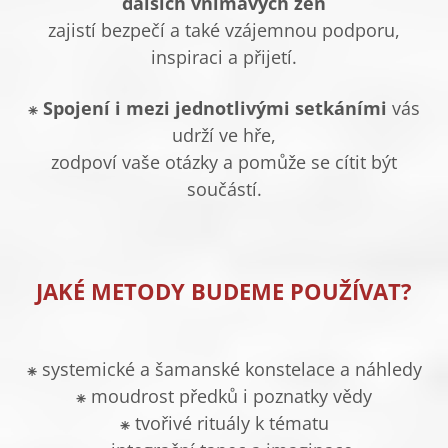
dalších vnímavých žen
zajistí bezpečí a také vzájemnou podporu,
inspiraci a přijetí.
⁕
Spojení i mezi jednotlivými setkáními
vás
udrží ve hře,
zodpoví vaše otázky a pomůže se cítit být
součástí.
JAKÉ METODY BUDEME POUŽÍVAT?
⁕ systemické a šamanské konstelace a náhledy
⁕ moudrost předků i poznatky vědy
⁕ tvořivé rituály k tématu