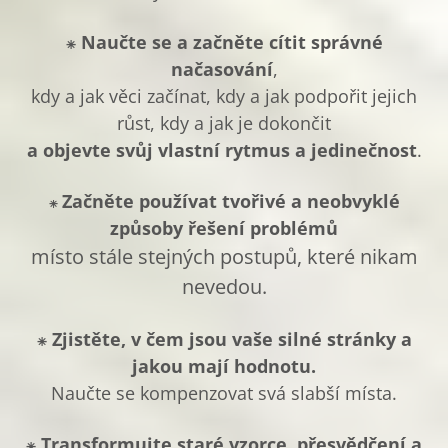
⁕
Naučte se a začněte cítit správné
načasování
,
kdy a jak věci začínat, kdy a jak podpořit jejich
růst, kdy a jak je dokončit
a objevte svůj vlastní rytmus a jedinečnost
.
Začněte používat tvořivé a neobvyklé
⁕
způsoby řešení problémů
místo stále stejných postupů, které nikam
nevedou.
⁕
Zjistěte, v čem jsou vaše silné stránky a
jakou mají hodnotu.
Naučte se kompenzovat svá slabší místa.
⁕
Transformujte staré vzorce, přesvědčení a