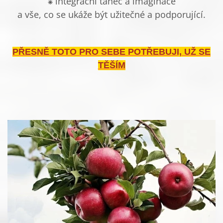
⁕ integrační tanec a imaginace
a vše, co se ukáže být užitečné a podporující.
PŘESNĚ TOTO PRO SEBE POTŘEBUJI, UŽ SE
TĚŠÍM