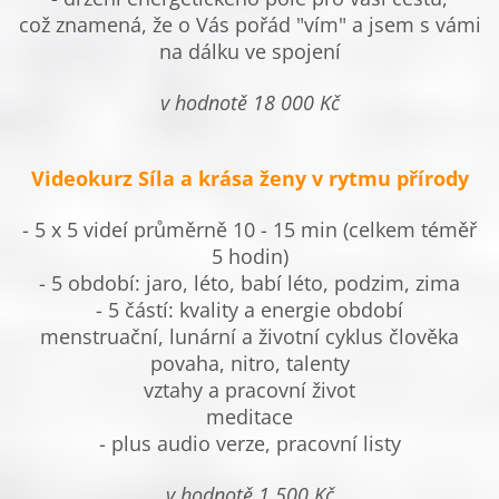
což znamená, že o Vás pořád "vím" a jsem s vámi
na dálku ve spojení
v hodnotě 18 000 Kč
Videokurz Síla a krása ženy v rytmu přírody
- 5 x 5 videí průměrně 10 - 15 min (celkem téměř
5 hodin)
- 5 období: jaro, léto, babí léto, podzim, zima
- 5 částí: kvality a energie období
menstruační, lunární a životní cyklus člověka
povaha, nitro, talenty
vztahy a pracovní život
meditace
- plus audio verze, pracovní listy
v hodnotě 1 500 Kč