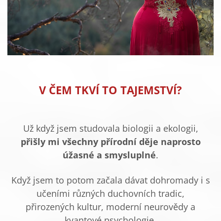
V ČEM TKVÍ TO TAJEMSTVÍ?
Už když jsem studovala biologii a ekologii,
přišly mi všechny přírodní děje naprosto
úžasné a smysluplné
.
Když jsem to potom začala dávat dohromady i s
učeními různých duchovních tradic,
přirozených kultur, moderní neurovědy a
kvantové psychologie,