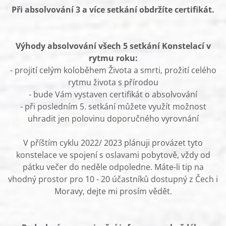
Při absolvování 3 a více setkání obdržíte certifikát.
Výhody absolvování všech 5 setkání Konstelací v
rytmu roku:
- projití celým koloběhem Života a smrti, prožití celého
rytmu života s přírodou
- bude Vám vystaven certifikát o absolvování
- při posledním 5. setkání můžete využít možnost
uhradit jen polovinu doporučného vyrovnání
V příštím cyklu 2022/ 2023 plánuji provázet tyto
konstelace ve spojení s oslavami pobytově, vždy od
pátku večer do neděle odpoledne. Máte-li tip na
vhodný prostor pro 10 - 20 účastníků dostupný z Čech i
Moravy, dejte mi prosím vědět.