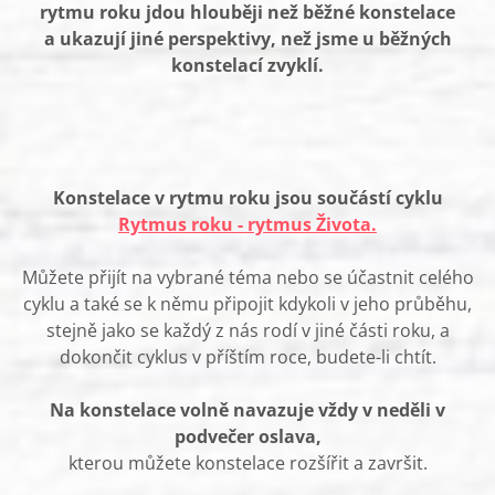
rytmu roku jdou hlouběji než běžné konstelace
a ukazují jiné perspektivy, než jsme u běžných
konstelací zvyklí.
Konstelace v rytmu roku jsou součástí cyklu
Rytmus roku - rytmus Života.
Můžete přijít na vybrané téma nebo se účastnit celého
cyklu a také se k němu připojit kdykoli v jeho průběhu,
stejně jako se každý z nás rodí v jiné části roku, a
dokončit cyklus v příštím roce, budete-li chtít.
Na konstelace volně navazuje vždy v neděli v
podvečer oslava,
kterou můžete konstelace rozšířit a završit.