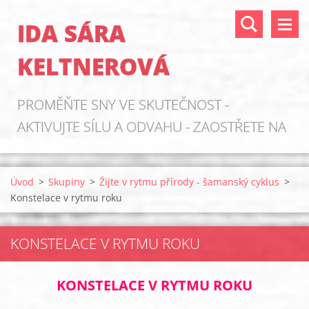
IDA SÁRA
KELTNEROVÁ
PROMĚŇTE SNY VE SKUTEČNOST -
AKTIVUJTE SÍLU A ODVAHU - ZAOSTŘETE NA
ZDROJE!
Úvod
>
Skupiny
>
Žijte v rytmu přírody - šamanský cyklus
>
Konstelace v rytmu roku
KONSTELACE V RYTMU ROKU
KONSTELACE V RYTMU ROKU