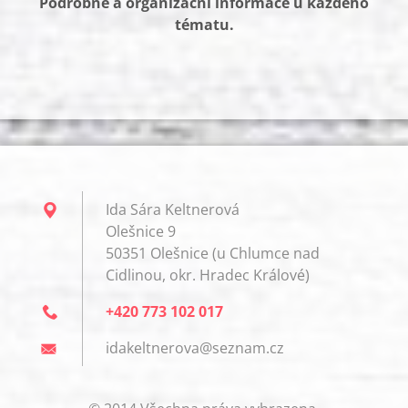
Podrobné a organizační informace u každého
tématu.
Ida Sára Keltnerová
Olešnice 9
50351 Olešnice (u Chlumce nad
Cidlinou, okr. Hradec Králové)
+420 773 102 017
idakeltn
erova@se
znam.cz