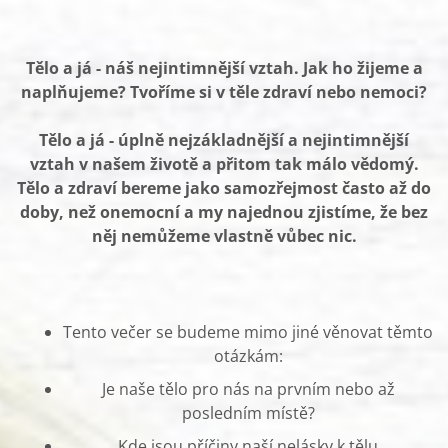
Tělo a já - náš nejintimnější vztah. Jak ho žijeme a
naplňujeme? Tvoříme si v těle zdraví nebo nemoci?
Tělo a já - úplně nejzákladnější a nejintimnější
vztah v našem životě a přitom tak málo vědomý.
Tělo a zdraví bereme jako samozřejmost často až do
doby, než onemocní a my najednou zjistíme, že bez
něj nemůžeme vlastně vůbec nic.
Tento večer se budeme mimo jiné věnovat těmto
otázkám:
Je naše tělo pro nás na prvním nebo až
posledním místě?
Kde jsou příčiny naší nelásky k tělu