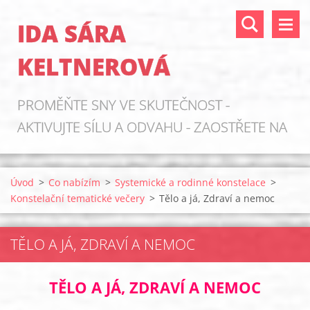
IDA SÁRA
KELTNEROVÁ
PROMĚŇTE SNY VE SKUTEČNOST -
AKTIVUJTE SÍLU A ODVAHU - ZAOSTŘETE NA
ZDROJE!
Úvod
>
Co nabízím
>
Systemické a rodinné konstelace
>
Konstelační tematické večery
>
Tělo a já, Zdraví a nemoc
TĚLO A JÁ, ZDRAVÍ A NEMOC
TĚLO A JÁ, ZDRAVÍ A NEMOC