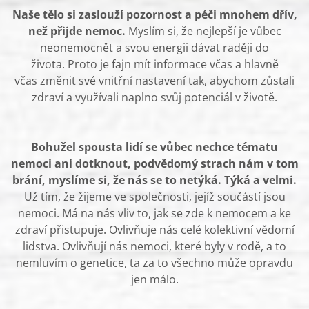
Naše tělo si zaslouží pozornost a péči mnohem dřív,
než přijde nemoc.
Myslím si, že nejlepší je vůbec
neonemocnět a svou energii dávat raději do
života. Proto je fajn mít informace včas a hlavně
včas změnit své vnitřní nastavení tak, abychom zůstali
zdraví a využívali naplno svůj potenciál v životě.
Bohužel spousta lidí se vůbec nechce tématu
nemoci ani dotknout, podvědomý strach nám v tom
brání, myslíme si, že nás se to netýká. Týká a velmi.
Už tím, že žijeme ve společnosti, jejíž součástí jsou
nemoci. Má na nás vliv to, jak se zde k nemocem a ke
zdraví přistupuje. Ovlivňuje nás celé kolektivní vědomí
lidstva. Ovlivňují nás nemoci, které byly v rodě, a to
nemluvím o genetice, ta za to všechno může opravdu
jen málo.