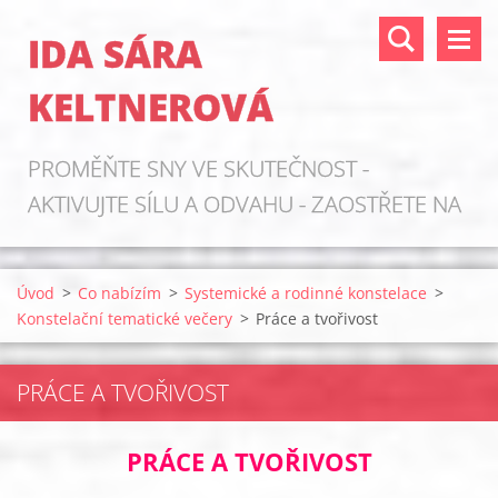
IDA SÁRA
KELTNEROVÁ
PROMĚŇTE SNY VE SKUTEČNOST -
AKTIVUJTE SÍLU A ODVAHU - ZAOSTŘETE NA
ZDROJE!
Úvod
>
Co nabízím
>
Systemické a rodinné konstelace
>
Konstelační tematické večery
>
Práce a tvořivost
PRÁCE A TVOŘIVOST
PRÁCE A TVOŘIVOST