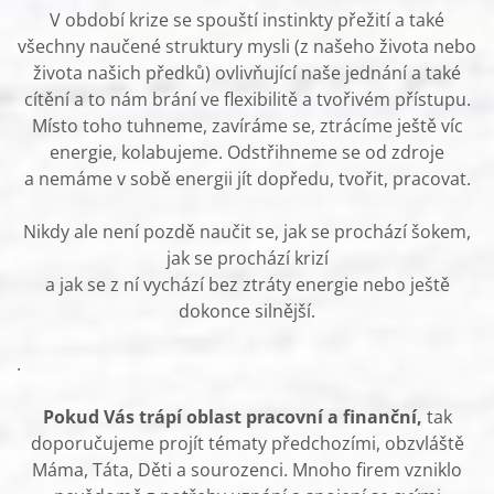
V období krize se spouští instinkty přežití a také
všechny naučené struktury mysli (z našeho života nebo
života našich předků) ovlivňující naše jednání a také
cítění a to nám brání ve flexibilitě a tvořivém přístupu.
Místo toho tuhneme, zavíráme se, ztrácíme ještě víc
energie, kolabujeme. Odstřihneme se od zdroje
a nemáme v sobě energii jít dopředu, tvořit, pracovat.
Nikdy ale není pozdě naučit se, jak se prochází šokem,
jak se prochází krizí
a jak se z ní vychází bez ztráty energie nebo ještě
dokonce silnější.
.
Pokud Vás trápí oblast pracovní a finanční,
tak
doporučujeme projít tématy předchozími, obzvláště
Máma, Táta, Děti a sourozenci. Mnoho firem vzniklo