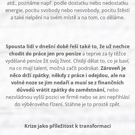
atd., poznáme např. podle dostatku nebo nedostatku
energie, pocitu svobody nebo nesvobody, pocitu štěstí
a také nelpění na svém místě a na tom, co děláme.
Spousta lidí v dnešní době řeší také to, že už nechce
chodit do práce jen pro peníze
a teprve za ty těžce
vydělané peníze žít svůj život. Chtějí dělat to, co je baví,
na co mají talent, možná začít podnikat.
Zároveň je
něco drží zpátky, někdy z práce i odejdou, ale na
volné noze se jim nedaří a musí se z finančních
důvodů vrátit zpátky do zaměstnání,
nebo
nezvládnou vyšší pozici ve firmě nebo se ani nepřihlásí
do výběrového řízení. Stáhne je to prostě zpět.
Krize jako příležitost k transformaci