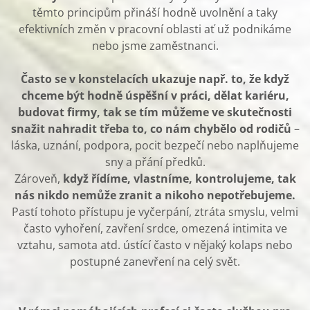
těmto principům přináší hodně uvolnění a taky
efektivních změn v pracovní oblasti ať už podnikáme
nebo jsme zaměstnanci.
Často se v konstelacích ukazuje např. to, že když
chceme být hodně úspěšní v práci, dělat kariéru,
budovat firmy, tak se tím můžeme ve skutečnosti
snažit nahradit třeba to, co nám chybělo od rodičů
–
láska, uznání, podpora, pocit bezpečí nebo naplňujeme
sny a přání předků.
Zároveň,
když řídíme, vlastníme, kontrolujeme, tak
nás nikdo nemůže zranit a nikoho nepotřebujeme.
Pastí tohoto přístupu je vyčerpání, ztráta smyslu, velmi
často vyhoření, zavření srdce, omezená intimita ve
vztahu, samota atd. ústící často v nějaký kolaps nebo
postupné zanevření na celý svět.