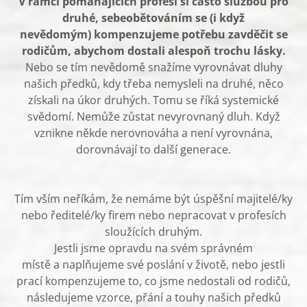
V rámci pomáhajících profesí si často službou pro
druhé, sebeobětováním se (i když
nevědomým) kompenzujeme potřebu zavděčit se
rodičům, abychom dostali alespoň trochu lásky.
Nebo se tím nevědomě snažíme vyrovnávat dluhy
našich předků, kdy třeba nemysleli na druhé, něco
získali na úkor druhých. Tomu se říká systemické
svědomí. Nemůže zůstat nevyrovnaný dluh. Když
vznikne někde nerovnováha a není vyrovnána,
dorovnávají to další generace.
Tím vším neříkám, že nemáme být úspěšní majitelé/ky
nebo ředitelé/ky firem nebo nepracovat v profesích
sloužících druhým.
Jestli jsme opravdu na svém správném
místě a naplňujeme své poslání v životě, nebo jestli
prací kompenzujeme to, co jsme nedostali od rodičů,
následujeme vzorce, přání a touhy našich předků