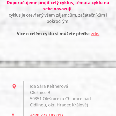
Doporučujeme projít celý cyklus, témata cyklu na
sebe navazují.
cyklus je otevřený všem zájemcům, začátečníkům i
pokročilým.
Více o celém cyklu si můžete přečíst
zde.
Ida Sára Keltnerová
Olešnice 9
50351 Olešnice (u Chlumce nad
Cidlinou, okr. Hradec Králové)
+420 773 102 017