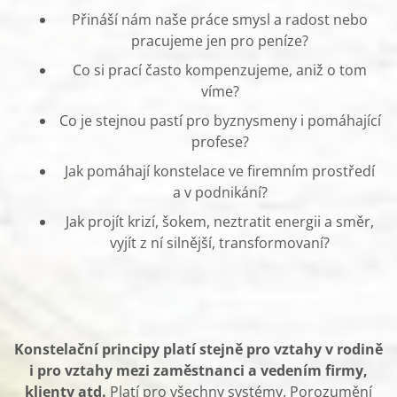
Přináší nám naše práce smysl a radost nebo
pracujeme jen pro peníze?
Co si prací často kompenzujeme, aniž o tom
víme?
Co je stejnou pastí pro byznysmeny i pomáhající
profese?
Jak pomáhají konstelace ve firemním prostředí
a v podnikání?
Jak projít krizí, šokem, neztratit energii a směr,
vyjít z ní silnější, transformovaní?
Konstelační principy platí stejně pro vztahy v rodině
i pro vztahy mezi zaměstnanci a vedením firmy,
klienty atd.
Platí pro všechny systémy. Porozumění