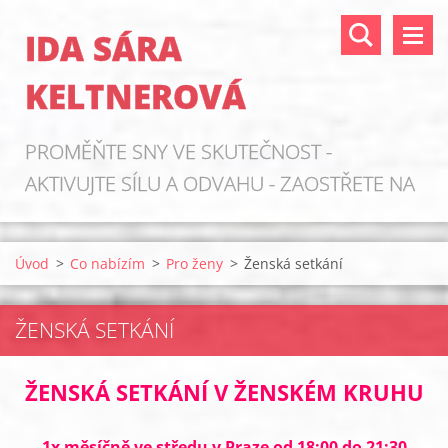
IDA SÁRA
KELTNEROVÁ
PROMĚŇTE SNY VE SKUTEČNOST -
AKTIVUJTE SÍLU A ODVAHU - ZAOSTŘETE NA
ZDROJE!
Úvod
>
Co nabízím
>
Pro ženy
>
Ženská setkání
ŽENSKÁ SETKÁNÍ
ŽENSKÁ SETKÁNÍ V ŽENSKÉM KRUHU
1x měsíčně ve středu v Praze od 18:00 do 21:30