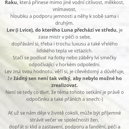
Raku,
která přinese mimo jiné vodní citlivost, měkkost,
vnímavost,
hloubku a podporu jemnosti a něhy k sobě sama i
druhým.
Lev (i Lvice), do kterého Luna přechází ve středu,
je
zase mistr v péči o sebe,
dopřávání si, třeba i trochu luxusu a také vřelého
lidského tepla ve vztazích.
Stačí se podívat na fotky nebo záběry lví smečky
odpočívající v horkém odpoledni.
Lev zná svou hodnotu, věří si, je cílevědomý a důvěřuje,
že
žádný sen není tak velký, aby nebylo možné ho
zrealizovat.
Není se tedy co divit, že téma tohoto setkání je právě o
odpočinku a také přáních a snech:-)
Ať už se nám děje v životě cokoli, může být příjemné
strávit večer ve společnosti žen,
dopřát si klid a zastavení, podporu a fandění, péči a