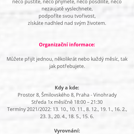
něco pustíte, něco přijmete, něco posdílíte, něco
nezaujatě vyslechnete,
podpoříte svou tvořivost,
získáte nadhled nad svým životem.
Organizační informace:
Můžete přijít jednou, několikrát nebo každý měsíc, tak
jak potřebujete.
Kdy a kde:
Prostor 8, Šmilovského 8, Praha - Vinohrady
Středa 1x měsíčně 18:00 – 21:30
Termíny 2021/2022: 13. 10., 10. 11., 8. 12., 19. 1., 16. 2.,
23. 3., 20. 4., 18. 5., 15. 6.
Vyrovnání: