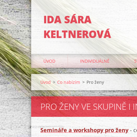
IDA SÁRA
KELTNEROVÁ
ÚVOD
INDIVIDUÁLNĚ
S
Úvod
>
Co nabízím
>
Pro ženy
PRO ŽENY VE SKUPINĚ I 
Semináře a workshopy pro ženy
- 