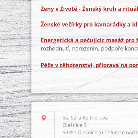
Ženy v Životě - Ženský kruh a rituá
Ženské večírky pro kamarádky a kl
Energetická a pečujícíc masáž pro 
rozhodnutí, narozenin, podpoře konc
Péče v těhotenství, příprava na po
Ida Sára Keltnerová
Olešnice 9
50351 Olešnice (u Chlumce nad C