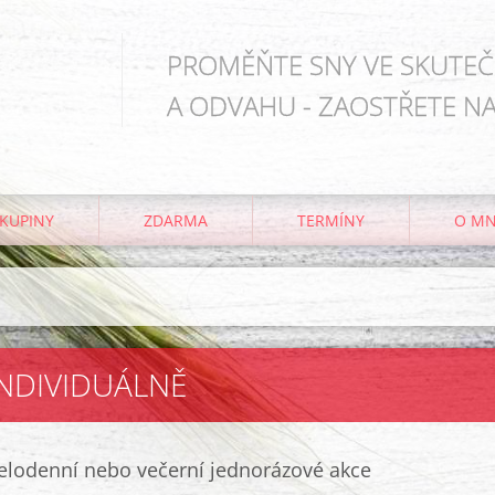
PROMĚŇTE SNY VE SKUTEČN
A ODVAHU - ZAOSTŘETE NA
KUPINY
ZDARMA
TERMÍNY
O M
INDIVIDUÁLNĚ
celodenní nebo večerní jednorázové akce