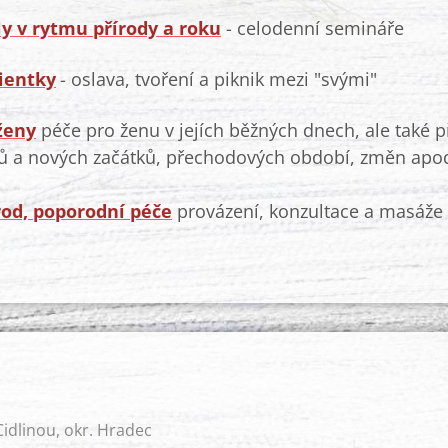
ly v rytmu přírody a roku
- celodenní semináře
ientky
- oslava, tvoření a piknik mezi "svými"
ženy
péče pro ženu v jejích běžných dnech, ale také 
ů a nových začátků, přechodových období, změn apo
rod, poporodní péče
provázení, konzultace a masáže 
idlinou, okr. Hradec