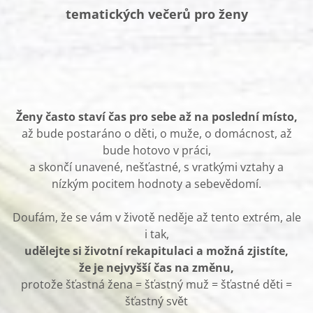
tematických večerů pro ženy
Ženy často staví čas pro sebe až na poslední místo,
až bude postaráno o děti, o muže, o domácnost, až
bude hotovo v práci,
a skončí unavené, nešťastné, s vratkými vztahy a
nízkým pocitem hodnoty a sebevědomí.
Doufám, že se vám v životě neděje až tento extrém, ale
i tak,
udělejte si životní rekapitulaci a možná zjistíte,
že je nejvyšší čas na změnu,
protože šťastná žena = šťastný muž = šťastné děti =
šťastný svět