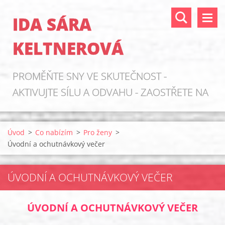
IDA SÁRA
KELTNEROVÁ
PROMĚŇTE SNY VE SKUTEČNOST -
AKTIVUJTE SÍLU A ODVAHU - ZAOSTŘETE NA
ZDROJE!
Úvod
>
Co nabízím
>
Pro ženy
>
Úvodní a ochutnávkový večer
ÚVODNÍ A OCHUTNÁVKOVÝ VEČER
ÚVODNÍ A OCHUTNÁVKOVÝ VEČER