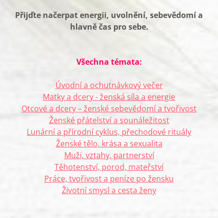
Přijďte načerpat energii, uvolnění, sebevědomí a
hlavně čas pro sebe.
Všechna témata:
Úvodní a ochutnávkový večer
Matky a dcery - ženská síla a energie
Otcové a dcery – ženské sebevědomí a tvořivost
Ženské přátelství a sounáležitost
Lunární a přírodní cyklus, přechodové rituály
Ženské tělo, krása a sexualita
Muži, vztahy, partnerství
Těhotenství, porod, mateřství
Práce, tvořivost a peníze po žensku
Životní smysl a cesta ženy