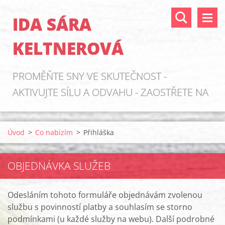
IDA SÁRA
KELTNEROVÁ
PROMĚŇTE SNY VE SKUTEČNOST -
AKTIVUJTE SÍLU A ODVAHU - ZAOSTŘETE NA
ZDROJE!
Úvod
>
Co nabízím
>
Přihláška
OBJEDNÁVKA SLUŽEB
Odesláním tohoto formuláře objednávám zvolenou
službu s povinností platby a souhlasím se storno
podmínkami (u každé služby na webu). Další podrobné