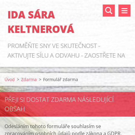
IDA SÁRA
KELTNEROVÁ
PROMĚŇTE SNY VE SKUTEČNOST -
AKTIVUJTE SÍLU A ODVAHU - ZAOSTŘETE NA
ZDROJE!
Úvod
>
Zdarma
>
Formulář zdarma
PŘEJI SI DOSTAT ZDARMA NÁSLEDUJÍCÍ
OBSAH
Odesláním tohoto formuláře souhlasím se
zpracováním osobních údajů podle zákona a GDPR.