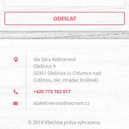
Ida Sára Keltnerová
Olešnice 9
50351 Olešnice (u Chlumce nad
Cidlinou, okr. Hradec Králové)
+420 773 102 017
idakeltn
erova@se
znam.cz
© 2014 Všechna práva vyhrazena.