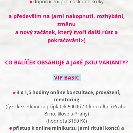
⁕
doporučení pro následné kroky
a především na jarní nakopnutí, rozhýbání,
změnu
a nový začátek, který tvoří další růst a
pokračování:-)
CO BALÍČEK OBSAHUJE A JAKÉ JSOU VARIANTY?
VIP BASIC
⁕
3 x 1,5 hodiny online konzultace, provázení,
mentoring
(fyzické setkání za příplatek 500 Kč/ 1 konzultaci Praha,
Brno, Jílové u Prahy)
(hodnota 3150 Kč)
⁕
přístup k online minikurzu Jarní rituál konců a