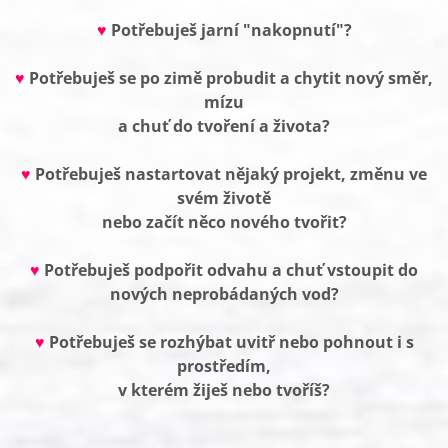
♥
Potřebuješ jarní "nakopnutí"?
♥
Potřebuješ se po zimě probudit a chytit nový směr,
mízu
a chuť do tvoření a života?
♥
Potřebuješ nastartovat nějaký projekt, změnu ve
svém životě
nebo začít něco nového tvořit?
♥
Potřebuješ podpořit odvahu a chuť vstoupit do
nových neprobádaných vod?
♥
Potřebuješ se rozhýbat uvitř nebo pohnout i s
prostředím,
v kterém žiješ nebo tvoříš?