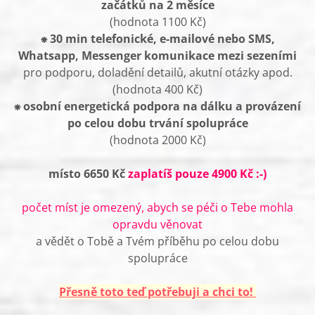
začátků
na 2 měsíce
(hodnota 1100 Kč)
⁕
30 min telefonické, e-mailové nebo SMS,
Whatsapp, Messenger komunikace
mezi sezeními
pro podporu, doladění detailů, akutní otázky apod.
(hodnota 400 Kč)
⁕
osobní energetická podpora na dálku a provázení
po celou dobu trvání spolupráce
(hodnota 2000 Kč)
místo 6650 Kč
zaplatíš pouze 4900 Kč :-)
počet míst je omezený, abych se péči o Tebe mohla
opravdu věnovat
a vědět o Tobě a Tvém příběhu po celou dobu
spolupráce
Přesně toto teď potřebuji a chci to!