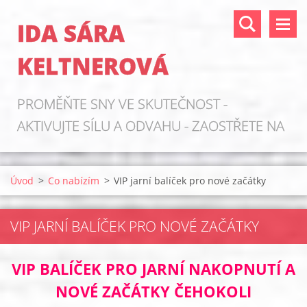
IDA SÁRA
KELTNEROVÁ
PROMĚŇTE SNY VE SKUTEČNOST -
AKTIVUJTE SÍLU A ODVAHU - ZAOSTŘETE NA
ZDROJE!
Úvod
>
Co nabízím
>
VIP jarní balíček pro nové začátky
VIP JARNÍ BALÍČEK PRO NOVÉ ZAČÁTKY
VIP BALÍČEK PRO JARNÍ NAKOPNUTÍ A
NOVÉ ZAČÁTKY ČEHOKOLI