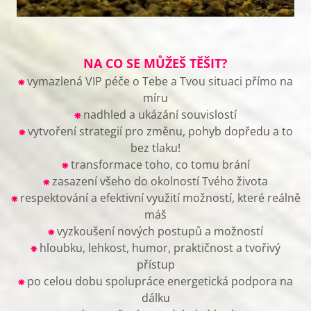
NA CO SE MŮŽEŠ TĚŠIT?
⁕
vymazlená VIP péče o Tebe a Tvou situaci přímo na
míru
⁕
nadhled a ukázání souvislostí
⁕
vytvoření strategií pro změnu, pohyb dopředu a to
bez tlaku!
⁕
transformace toho, co tomu brání
⁕
zasazení všeho do okolností Tvého života
⁕
respektování a efektivní využití možností, které reálně
máš
⁕
vyzkoušení nových postupů a možností
⁕
hloubku, lehkost, humor, praktičnost a tvořivý
přístup
⁕
po celou dobu spolupráce energetická podpora na
dálku