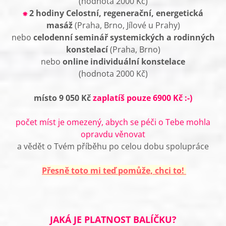
(hodnota 2000 Kč)
⁕
2 hodiny Celostní, regenerační, energetická
masáž
(Praha, Brno, Jílové u Prahy)
nebo
celodenní seminář systemických a rodinných
konstelací
(Praha, Brno)
nebo
online individuální konstelace
(hodnota 2000 Kč)
místo 9 050 Kč
zaplatíš pouze 6900 Kč :-)
počet míst je omezený, abych se péči o Tebe mohla
opravdu věnovat
a vědět o Tvém příběhu po celou dobu spolupráce
Přesně toto mi teď pomůže, chci to!
JAKÁ JE PLATNOST BALÍČKU?