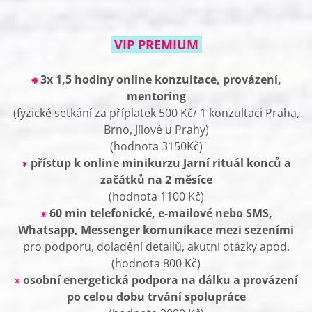
VIP PREMIUM
⁕
3x 1,5 hodiny online konzultace, provázení,
mentoring
(fyzické setkání za příplatek 500 Kč/ 1 konzultaci Praha,
Brno, Jílové u Prahy)
(hodnota 3150Kč)
⁕
přístup k online minikurzu Jarní rituál konců a
začátků
na 2 měsíce
(hodnota 1100 Kč)
⁕
60 min telefonické, e-mailové nebo SMS,
Whatsapp, Messenger komunikace mezi sezeními
pro podporu, doladění detailů, akutní otázky apod.
(hodnota 800 Kč)
⁕
osobní energetická podpora na dálku a provázení
po celou dobu trvání spolupráce