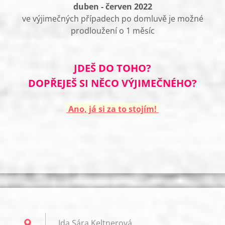
duben - červen 2022
ve výjimečných případech po domluvě je možné
prodloužení o 1 měsíc
JDEŠ DO TOHO?
DOPŘEJEŠ SI NĚCO VÝJIMEČNÉHO?
Ano, já si za to stojím!
Ida Sára Keltnerová