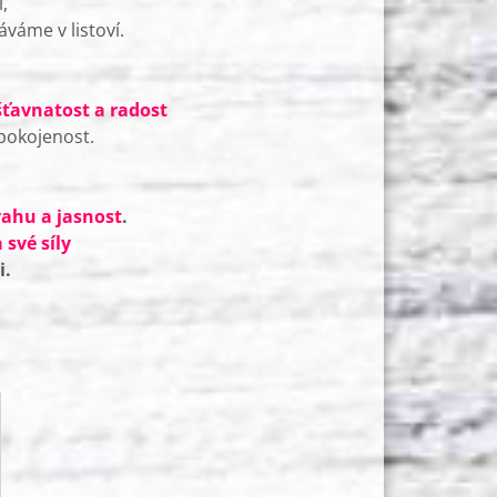
,
váme v listoví.
 šťavnatost a radost
pokojenost.
vahu a jasnost
.
své síly
i.