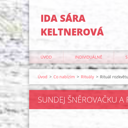
IDA SÁRA
KELTNEROVÁ
ÚVOD
INDIVIDUÁLNĚ
S
Úvod
>
Co nabízím
>
Rituály
>
Rituál rozkvě
SUNDEJ ŠNĚROVAČKU A 