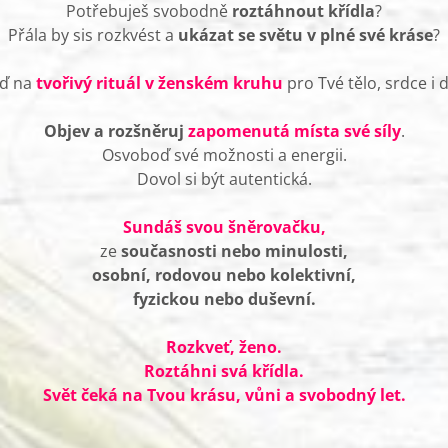
Potřebuješ svobodně
roztáhnout křídla
?
Přála by sis rozkvést a
ukázat se světu v plné své kráse
?
jď na
tvořivý rituál v ženském kruhu
pro Tvé tělo, srdce i d
Objev a rozšněruj
zapomenutá místa své síly
.
Osvoboď své možnosti a energii.
Dovol si být autentická.
Sundáš svou šněrovačku,
ze
současnosti nebo minulosti,
osobní, rodovou nebo kolektivní,
fyzickou nebo duševní.
Rozkveť, ženo.
Roztáhni svá křídla.
Svět čeká na Tvou krásu, vůni a svobodný let.