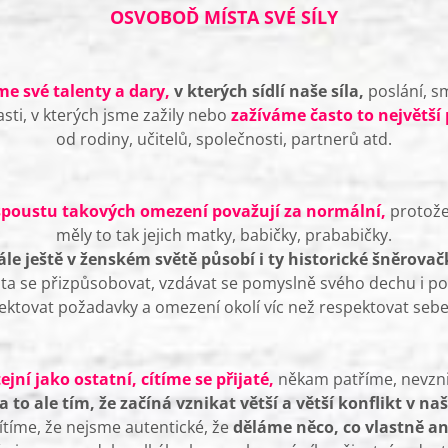
OSVOBOĎ MÍSTA SVÉ SÍLY
me své talenty a dary,
v kterých sídlí naše síla,
poslání, sm
asti, v kterých jsme zažily nebo
zažíváme často to největší
od rodiny, učitelů, společnosti, partnerů atd.
 spoustu takových omezení považují za normální,
protože 
měly to tak jejich matky, babičky, prababičky.
ále ještě v ženském světě působí i ty historické šněrovač
ta se přizpůsobovat, vzdávat se pomyslně svého dechu i p
ektovat požadavky a omezení okolí víc než respektovat seb
ejní jako ostatní, cítíme se přijaté,
někam patříme, nevznik
a to ale tím, že začíná vznikat větší a větší konflikt v na
cítíme, že nejsme autentické, že
děláme něco, co vlastně a