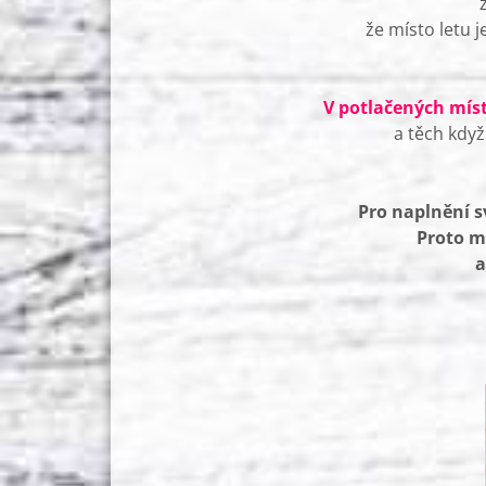
že místo letu 
V potlačených míste
a těch kdy
Pro naplnění s
Proto m
a