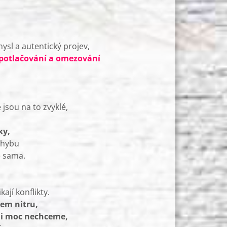
ysl a autentický projev,
 potlačování a omezování
jsou na to zvyklé,
ky,
ohybu
e sama.
ají konflikty.
šem nitru,
ni moc nechceme,