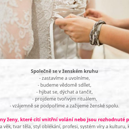
Společně se v ženském kruhu
- zastavíme a uvolníme,
- budeme vědomě sdílet,
- hýbat se, dýchat a tančit,
- projdeme tvořivým rituálem,
- vzájemně se podpoříme a zažijeme ženské spolu.
ny ženy, které cítí vnitřní volání nebo jsou rozhodnuté
věk, tvar těla, styl oblékání, profesi, systém víry a kulturu, 