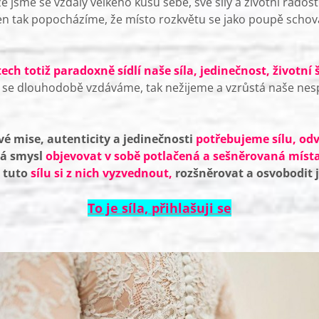
že jsme se vzdaly velkého kusu sebe, své síly a životní radosti
jen tak popocházíme, že místo rozkvětu se jako poupě schová
ch totiž paradoxně sídlí naše síla, jedinečnost, životní
ž se dlouhodobě vzdáváme, tak nežijeme a vzrůstá naše nes
vé mise, autenticity a jedinečnosti
potřebujeme sílu, od
á smysl
objevovat v sobě potlačená a sešněrovaná místa 
 tuto
sílu si z nich vyzvednout,
rozšněrovat a osvobodit j
To je síla, přihlašuji se