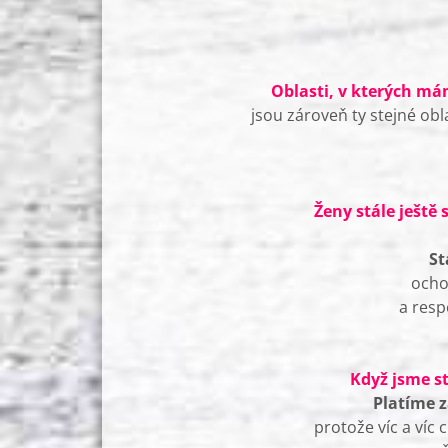
Oblasti, v kterých má
jsou zároveň ty stejné obl
Ženy stále ještě
St
ocho
a resp
Když jsme st
Platíme z
protože víc a víc 