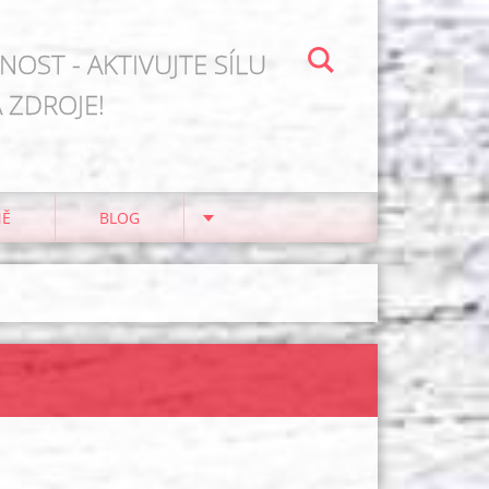
OST - AKTIVUJTE SÍLU
 ZDROJE!
NĚ
BLOG