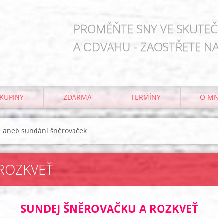
PROMĚŇTE SNY VE SKUTEČN
A ODVAHU - ZAOSTŘETE NA
KUPINY
ZDARMA
TERMÍNY
O M
tu aneb sundání šněrovaček
ROZKVEŤ
SUNDEJ ŠNĚROVAČKU A ROZKVEŤ