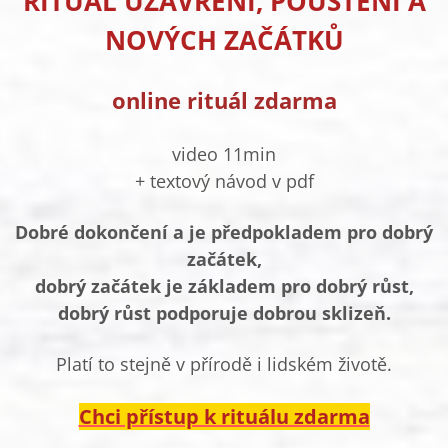
RITUÁL UZAVŘENÍ, POUŠTĚNÍ A
NOVÝCH ZAČÁTKŮ
online rituál zdarma
video 11min
+ textový návod v pdf
Dobré dokončení a je předpokladem pro dobrý
začátek,
dobrý začátek je základem pro dobrý růst,
dobrý růst podporuje dobrou sklizeň.
Platí to stejně v přírodě i lidském životě.
Chci přístup k rituálu zdarma