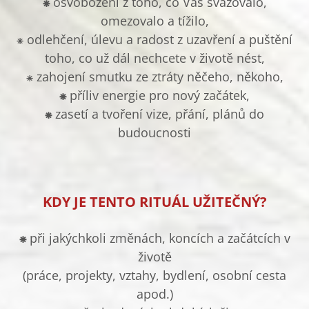
⁕
osvobození z toho, co Vás svazovalo,
omezovalo a tížilo,
⁕ odlehčení, úlevu a radost z uzavření a puštění
toho, co už dál nechcete v životě nést,
⁕ zahojení smutku ze ztráty něčeho, někoho,
⁕
příliv energie pro nový začátek,
⁕
zasetí a tvoření vize, přání, plánů do
budoucnosti
KDY JE TENTO RITUÁL UŽITEČNÝ?
⁕
při jakýchkoli změnách, koncích a začátcích v
životě
(práce, projekty, vztahy, bydlení, osobní cesta
apod.)