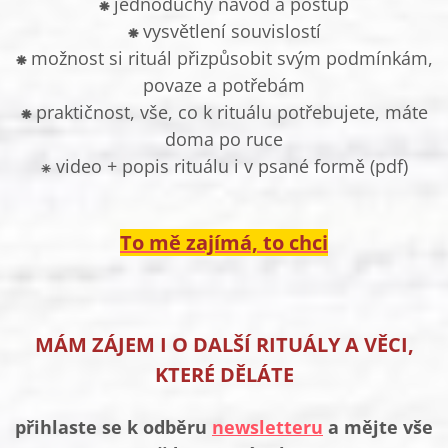
⁕
jednoduchý návod a postup
⁕
vysvětlení souvislostí
⁕
možnost si rituál přizpůsobit svým podmínkám,
povaze a potřebám
⁕
praktičnost, vše, co k rituálu potřebujete, máte
doma po ruce
⁕ video + popis rituálu i v psané formě (pdf)
To mě zajím
á, to chci
MÁM ZÁJEM I O DALŠÍ RITUÁLY A VĚCI,
KTERÉ DĚLÁTE
přihlaste se k odběru
newsletteru
a mějte vše