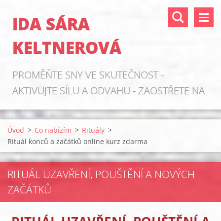
IDA SÁRA
KELTNEROVÁ
PROMĚŇTE SNY VE SKUTEČNOST -
AKTIVUJTE SÍLU A ODVAHU - ZAOSTŘETE NA
ZDROJE!
Úvod
>
Co nabízím
>
Rituály
>
Rituál konců a začátků online kurz zdarma
RITUÁL UZAVŘENÍ, POUŠTĚNÍ A NOVÝCH
ZAČÁTKŮ