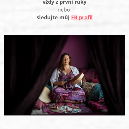
vždy z první ruky
nebo
sledujte můj
FB
profil