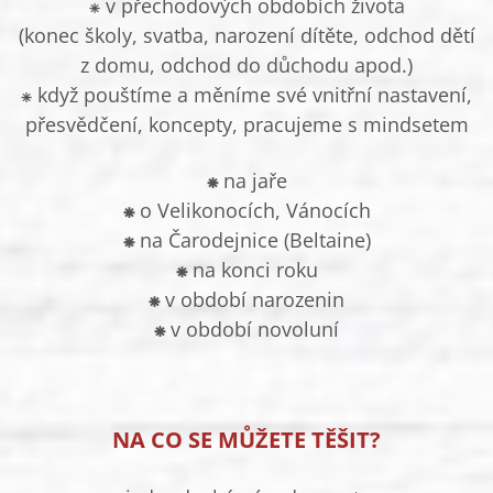
⁕ v přechodových obdobích života
(konec školy, svatba, narození dítěte, odchod dětí
z domu, odchod do důchodu apod.)
⁕ když pouštíme a měníme své vnitřní nastavení,
přesvědčení, koncepty, pracujeme s mindsetem
⁕
na jaře
⁕
o Velikonocích, Vánocích
⁕
na Čarodejnice (Beltaine)
⁕
na konci roku
⁕
v období narozenin
⁕
v období novoluní
NA CO SE MŮŽETE TĚŠIT?