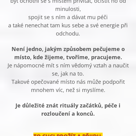
být ochotni se s místem přivítat, očistit ho od
minulosti,
spojit se s ním a dávat mu péči
a také nenechat tam kus sebe a své energie při
odchodu.
Není jedno, jakým způsobem pečujeme o
místo, kde žijeme, tvoříme, pracujeme.
Je nápomocné mít s ním vědomý vztah a naučit
se, jak na to.
Takové opečované místo nás může podpořit
mnohem víc, než si myslíme.
Je důležité znát rituály začátků, péče i
rozloučení a konců.