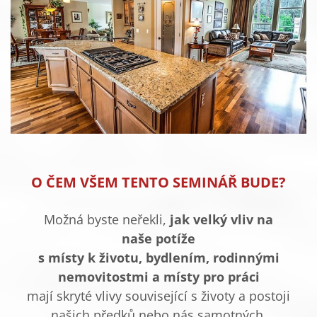
O ČEM VŠEM TENTO SEMINÁŘ BUDE?
Možná byste neřekli,
jak velký vliv na
naše potíže
s místy k životu, bydlením, rodinnými
nemovitostmi a místy pro práci
mají skryté vlivy související s životy a postoji
našich předků nebo nás samotných,