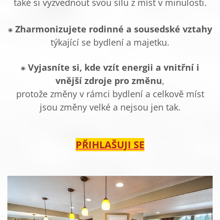
také si vyzvednout svou sílu z míst v minulosti.
⁕
Zharmonizujete rodinné a sousedské vztahy
týkající se bydlení a majetku.
⁕
Vyjasníte si, kde vzít energii a vnitřní i
vnější zdroje pro změnu
,
protože změny v rámci bydlení a celkově míst
jsou změny velké a nejsou jen tak.
PŘIHLAŠUJI SE