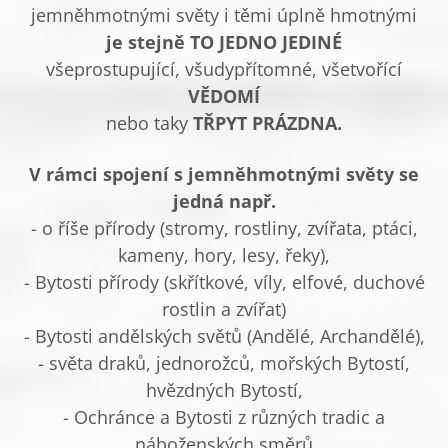
jemněhmotnými světy i těmi úplně hmotnými
je stejně TO JEDNO JEDINÉ
všeprostupující, všudypřítomné, všetvořící
VĚDOMÍ
nebo taky
TŘPYT PRÁZDNA.
V rámci spojení s jemněhmotnými světy se
jedná např.
- o říše přírody (stromy, rostliny, zvířata, ptáci,
kameny, hory, lesy, řeky),
- Bytosti přírody (skřítkové, víly, elfové, duchové
rostlin a zvířat)
- Bytosti andělských světů (Andělé, Archandělé),
- světa draků, jednorožců, mořských Bytostí,
hvězdných Bytostí,
- Ochránce a Bytosti z různých tradic a
náboženských směrů