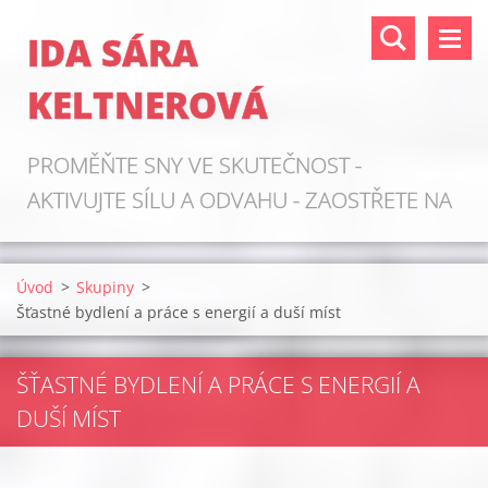
IDA SÁRA
KELTNEROVÁ
PROMĚŇTE SNY VE SKUTEČNOST -
AKTIVUJTE SÍLU A ODVAHU - ZAOSTŘETE NA
ZDROJE!
Úvod
>
Skupiny
>
Šťastné bydlení a práce s energií a duší míst
ŠŤASTNÉ BYDLENÍ A PRÁCE S ENERGIÍ A
DUŠÍ MÍST