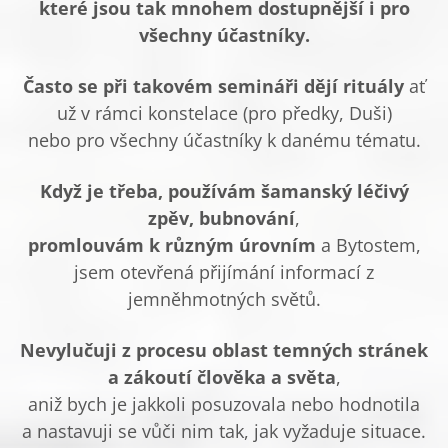
které jsou tak mnohem dostupnější i pro
všechny účastníky.
Často se při takovém semináři dějí rituály
ať
už v rámci konstelace (pro předky, Duši)
nebo pro všechny účastníky k danému tématu.
Když je třeba, používám šamanský léčivý
zpěv, bubnování
,
promlouvám k různým úrovním
a Bytostem,
jsem otevřená přijímání informací z
jemněhmotných světů.
Nevylučuji z procesu oblast temných stránek
a zákoutí člověka a světa
,
aniž bych je jakkoli posuzovala nebo hodnotila
a nastavuji se vůči nim tak, jak vyžaduje situace.