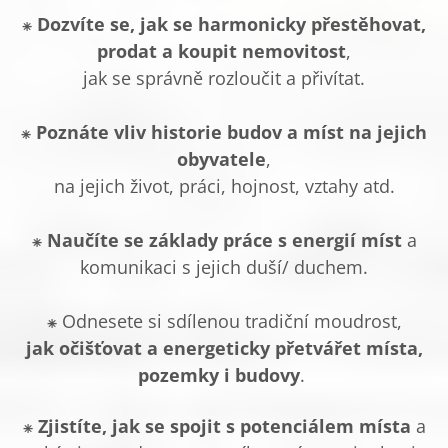
⁕
Dozvíte se, jak se harmonicky přestěhovat,
prodat a koupit nemovitost
,
jak se správně rozloučit a přivítat.
⁕
Poznáte vliv historie budov a míst na jejich
obyvatele
,
na jejich život, práci, hojnost, vztahy atd.
⁕
Naučíte se základy práce s energií míst
a
komunikaci s jejich duší/ duchem.
⁕ Odnesete si sdílenou tradiční moudrost,
jak očišťovat a energeticky přetvářet místa,
pozemky i budovy
.
⁕
Zjistíte, jak se spojit s potenciálem místa
a