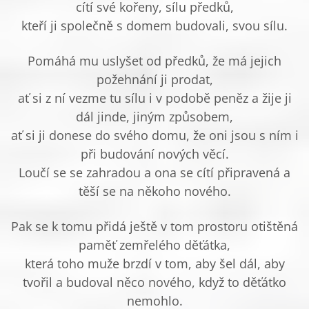
cítí své kořeny, sílu předků,
kteří ji společně s domem budovali, svou sílu.
Pomáhá mu uslyšet od předků, že má jejich
požehnání ji prodat,
ať si z ní vezme tu sílu i v podobě peněz a žije ji
dál jinde, jiným způsobem,
ať si ji donese do svého domu, že oni jsou s ním i
při budování nových věcí.
Loučí se se zahradou a ona se cítí připravená a
těší se na někoho nového.
Pak se k tomu přidá ještě v tom prostoru otištěná
paměť zemřelého děťátka,
která toho muže brzdí v tom, aby šel dál, aby
tvořil a budoval něco nového, když to děťátko
nemohlo.