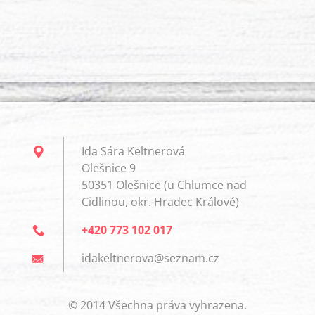
Ida Sára Keltnerová
Olešnice 9
50351 Olešnice (u Chlumce nad
Cidlinou, okr. Hradec Králové)
+420 773 102 017
idakeltn
erova@se
znam.cz
© 2014 Všechna práva vyhrazena.