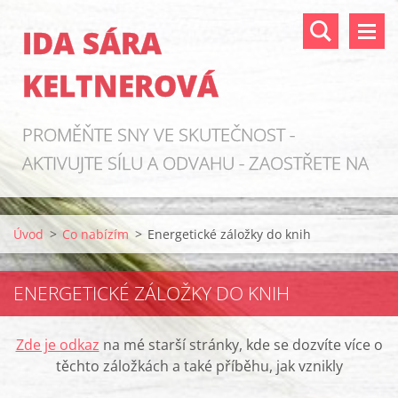
IDA SÁRA
KELTNEROVÁ
PROMĚŇTE SNY VE SKUTEČNOST -
AKTIVUJTE SÍLU A ODVAHU - ZAOSTŘETE NA
ZDROJE!
Úvod
>
Co nabízím
>
Energetické záložky do knih
ENERGETICKÉ ZÁLOŽKY DO KNIH
Zde je odkaz
na mé starší stránky, kde se dozvíte více o
těchto záložkách a také příběhu, jak vznikly