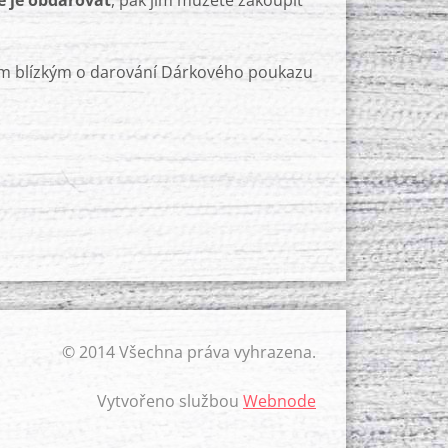
te je obdarovat
, pak jim můžete zakoupit
vým blízkým o darování Dárkového poukazu
© 2014 Všechna práva vyhrazena.
Vytvořeno službou
Webnode