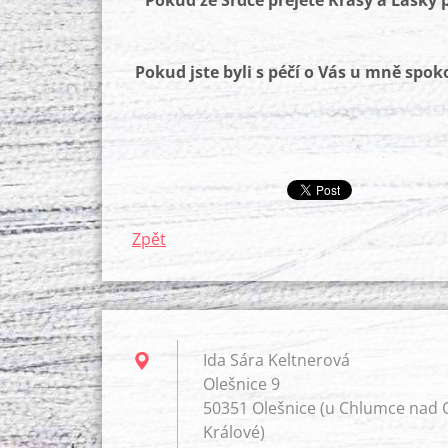
Pokud ze Srdce přejete Krásy a Lásky p
Pokud jste byli s péčí o Vás u mně spoko
Zpět
Ida Sára Keltnerová
Olešnice 9
50351 Olešnice (u Chlumce nad C
Králové)